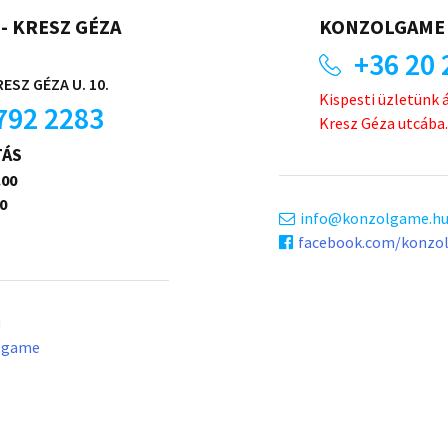
- KRESZ GÉZA
KONZOLGAME 
+36 20 
ESZ GÉZA U. 10.
Kispesti üzletünk 
792 2283
Kresz Géza utcába.
TÁS
.00
0
info
konzolgame.h
facebook.com/konzo
u
lgame