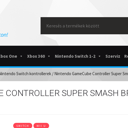
Search
for:
Xbox One
Xbox 360
Nintendo Switch 1-2
Szerviz
R
Nintendo Switch kontrollerek
/ Nintendo GameCube Controller Super Sma
 CONTROLLER SUPER SMASH BR
SWITCH
WII U