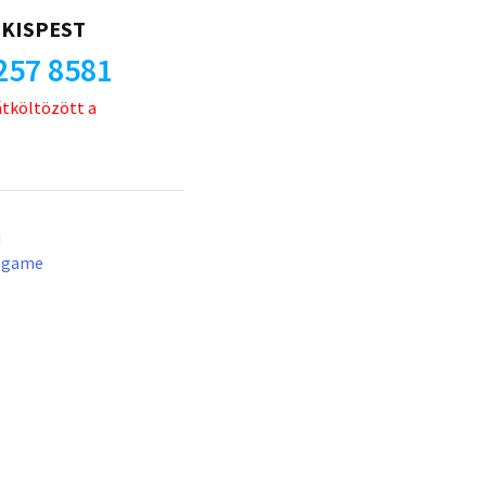
KISPEST
257 8581
átköltözött a
u
lgame