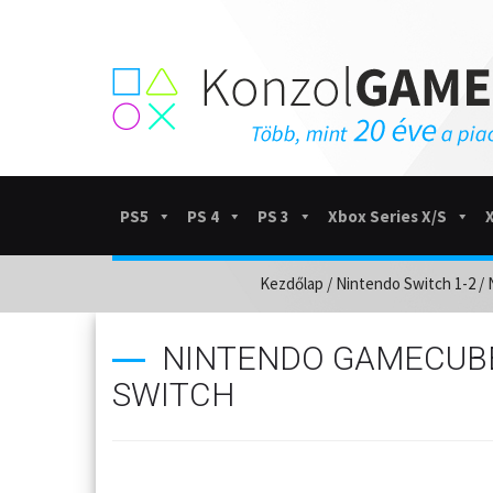
PS5
PS 4
PS 3
Xbox Series X/S
Kezdőlap
/
Nintendo Switch 1-2
/
NINTENDO GAMECUBE
SWITCH