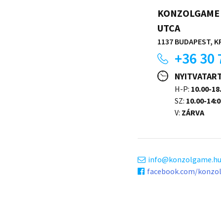
KONZOLGAME 
UTCA
1137 BUDAPEST, KR
+36 30 
NYITVATAR
H-P:
10.00-18
SZ:
10.00-14:0
V:
ZÁRVA
info
konzolgame.h
facebook.com/konzo