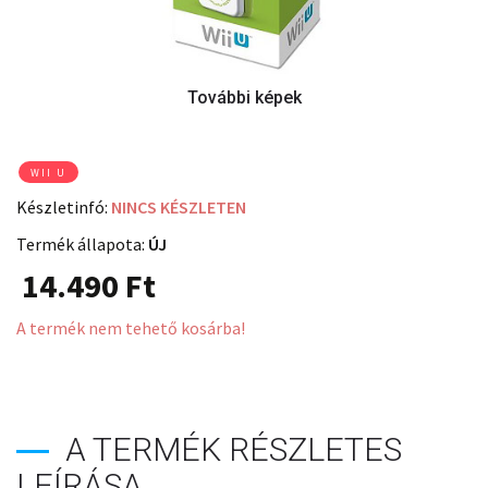
WII U
Készletinfó:
NINCS KÉSZLETEN
Termék állapota:
ÚJ
14.490
Ft
A termék nem tehető kosárba!
A TERMÉK RÉSZLETES
LEÍRÁSA