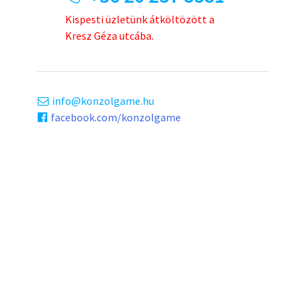
Kispesti üzletünk átköltözött a
Kresz Géza utcába.
info
konzolgame.hu
facebook.com/konzolgame