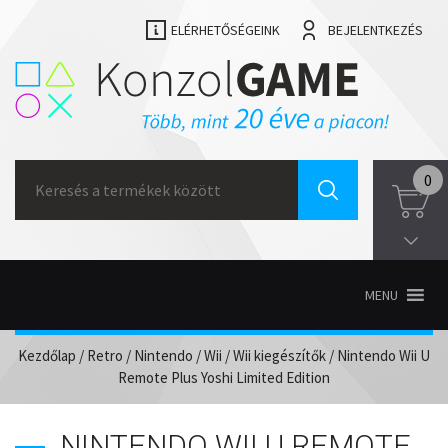
ELÉRHETŐSÉGEINK
BEJELENTKEZÉS
Search
0
for:
MENU
Kezdőlap
/
Retro
/
Nintendo
/
Wii
/
Wii kiegészítők
/ Nintendo Wii U
Remote Plus Yoshi Limited Edition
NINTENDO WII U REMOTE