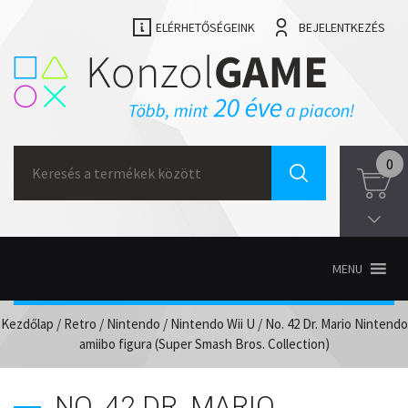
ELÉRHETŐSÉGEINK
BEJELENTKEZÉS
Search
0
for:
MENU
Kezdőlap
/
Retro
/
Nintendo
/
Nintendo Wii U
/ No. 42 Dr. Mario Nintendo
amiibo figura (Super Smash Bros. Collection)
NO. 42 DR. MARIO