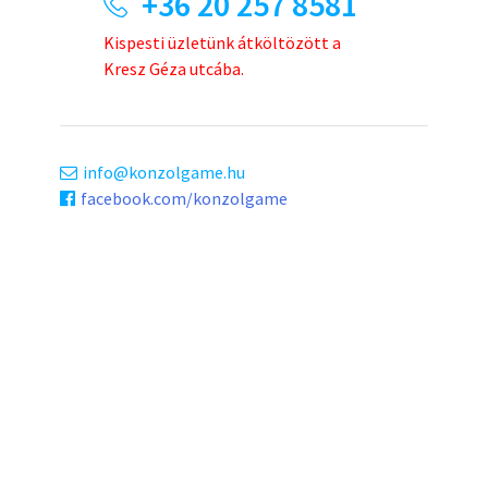
+36 20 257 8581
Kispesti üzletünk átköltözött a
Kresz Géza utcába.
info
konzolgame.hu
facebook.com/konzolgame