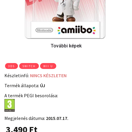
3DS
SWITCH
WII U
Készletinfó:
NINCS KÉSZLETEN
Termék állapota:
ÚJ
A termék PEGI besorolása:
Megjelenés dátuma:
2015.07.17.
3.490
Ft