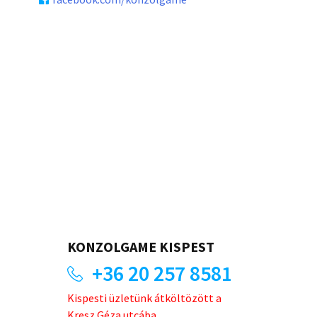
KONZOLGAME KISPEST
+36 20 257 8581
Kispesti üzletünk átköltözött a
Kresz Géza utcába.