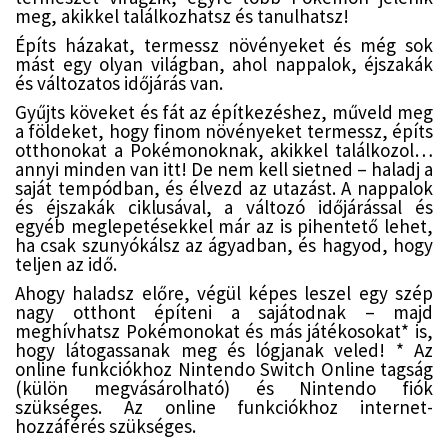
meg, akikkel találkozhatsz és tanulhatsz!
Építs házakat, termessz növényeket és még sok
mást egy olyan világban, ahol nappalok, éjszakák
és változatos időjárás van.
Gyűjts köveket és fát az építkezéshez, műveld meg
a földeket, hogy finom növényeket termessz, építs
otthonokat a Pokémonoknak, akikkel találkozol…
annyi minden van itt! De nem kell sietned – haladj a
saját tempódban, és élvezd az utazást. A nappalok
és éjszakák ciklusával, a változó időjárással és
egyéb meglepetésekkel már az is pihentető lehet,
ha csak szunyókálsz az ágyadban, és hagyod, hogy
teljen az idő.
Ahogy haladsz előre, végül képes leszel egy szép
nagy otthont építeni a sajátodnak – majd
meghívhatsz Pokémonokat és más játékosokat* is,
hogy látogassanak meg és lógjanak veled! * Az
online funkciókhoz Nintendo Switch Online tagság
(külön megvásárolható) és Nintendo fiók
szükséges. Az online funkciókhoz internet-
hozzáférés szükséges.