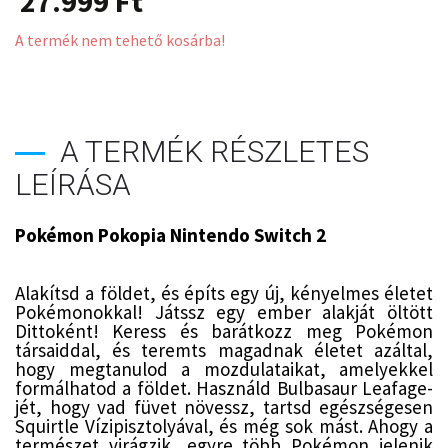
27.999
Ft
A termék nem tehető kosárba!
A TERMÉK RÉSZLETES
LEÍRÁSA
Pokémon Pokopia Nintendo Switch 2
Alakítsd a földet, és építs egy új, kényelmes életet
Pokémonokkal! Játssz egy ember alakját öltött
Dittoként! Keress és barátkozz meg Pokémon
társaiddal, és teremts magadnak életet azáltal,
hogy megtanulod a mozdulataikat, amelyekkel
formálhatod a földet. Használd Bulbasaur Leafage-
jét, hogy vad füvet növessz, tartsd egészségesen
Squirtle Vízipisztolyával, és még sok mást. Ahogy a
természet virágzik, egyre több Pokémon jelenik