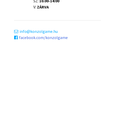
SZ:
10.00-14:00
V:
ZÁRVA
info
konzolgame.hu
facebook.com/konzolgame