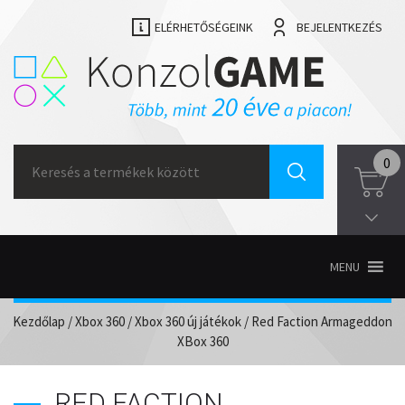
ELÉRHETŐSÉGEINK
BEJELENTKEZÉS
Search
0
for:
MENU
Kezdőlap
/
Xbox 360
/
Xbox 360 új játékok
/ Red Faction Armageddon
XBox 360
RED FACTION