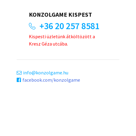
KONZOLGAME KISPEST
+36 20 257 8581
Kispesti üzletünk átköltözött a
Kresz Géza utcába.
info
konzolgame.hu
facebook.com/konzolgame