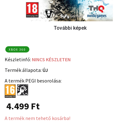
XBOX 360
Készletinfó:
NINCS KÉSZLETEN
Termék állapota:
ÚJ
A termék PEGI besorolása:
4.499
Ft
A termék nem tehető kosárba!