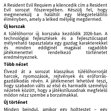
A Resident Evil Requiem a kilencedik cím a Resident
Evil sorozat főszerepében. Készülj fel, hogy
megmenekülj a haláltól egy lélegzetelállító
élményben, amely a lelked mélyéig megdermed.
Új korszak
A túlélőhorror új korszaka kezdődik 2026-ban. A
technológiai fejlesztések és a fejlesztőcsapat
mélyreható tapasztalata egy gazdag karakterekkel
és minden eddiginél magával ragadóbb
játékmenettel rendelkező történetet
eredményeznek.
Több nézet
Élvezd át a sorozat klasszikus túlélőhorrorját
harcok, nyomozások, rejtvények és erőforrás-
gazdálkodás révén. A játékmenet lehetővé teszi,
hogy szabadon válts az első és harmadik személyű
nézetek között, hogy a játékstílusodnak megfelelő
módon nézz szembe a borzalmakkal.
Új történet
Minden beindul, amikor egy holttestet – egy