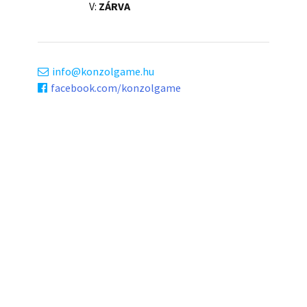
V:
ZÁRVA
info
konzolgame.hu
facebook.com/konzolgame