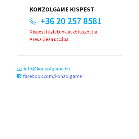
KONZOLGAME KISPEST
+36 20 257 8581
Kispesti üzletünk átköltözött a
Kresz Géza utcába.
info
konzolgame.hu
facebook.com/konzolgame