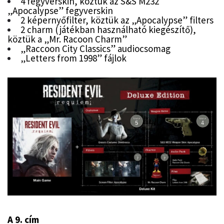
4 fegyverskin, köztük az S&S M232
„Apocalypse” fegyverskin
2 képernyőfilter, köztük az „Apocalypse” filters
2 charm (játékban használható kiegészítő),
köztük a „Mr. Racoon Charm”
„Raccoon City Classics” audiocsomag
„Letters from 1998” fájlok
A 9. cím