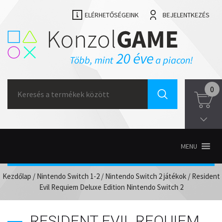
ELÉRHETŐSÉGEINK
BEJELENTKEZÉS
Search
0
for:
MENU
Kezdőlap
/
Nintendo Switch 1-2
/
Nintendo Switch 2 játékok
/ Resident
Evil Requiem Deluxe Edition Nintendo Switch 2
RESIDENT EVIL REQUIEM