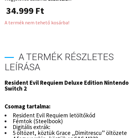
34.999
Ft
A termék nem tehető kosárba!
A TERMÉK RÉSZLETES
LEÍRÁSA
Resident Evil Requiem Deluxe Edition Nintendo
Switch 2
Csomag tartalma:
Resident Evil Requiem letöltőkód
Fémtok (Steelbook)
Digitális extrák:
5 öltözet, köztük Grace „Dimitrescu” öltözete