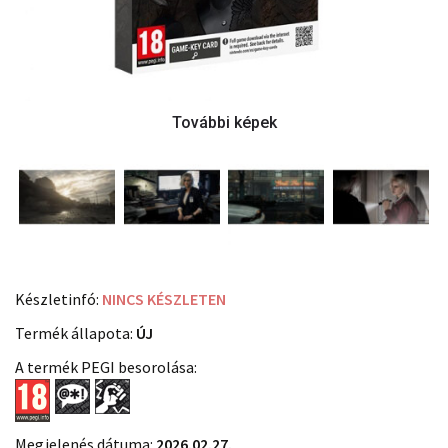
Készletinfó:
NINCS KÉSZLETEN
Termék állapota:
ÚJ
A termék PEGI besorolása:
Megjelenés dátuma:
2026.02.27.