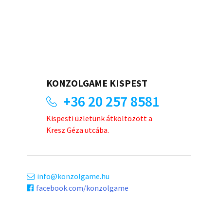
KONZOLGAME KISPEST
+36 20 257 8581
Kispesti üzletünk átköltözött a
Kresz Géza utcába.
info
konzolgame.hu
facebook.com/konzolgame