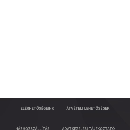
ELÉRHETŐSÉGEINK
ÁTVÉTELI LEHETŐSÉGEK
HÁZHOZSZÁLLÍTÁS
ADATKEZELÉSI TÁJÉKOZTATÓ