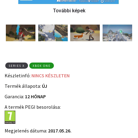
SERIES X
XBOX ONE
Készletinfó:
NINCS KÉSZLETEN
Termék állapota:
ÚJ
Garancia:
12 HÓNAP
A termék PEGI besorolása:
Megjelenés dátuma:
2017.05.26.