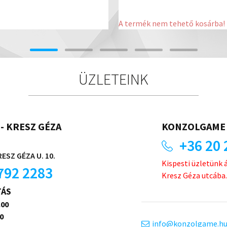
A termék nem tehető kosárba!
ÜZLETEINK
- KRESZ GÉZA
KONZOLGAME 
+36 20 
ESZ GÉZA U. 10.
Kispesti üzletünk 
792 2283
Kresz Géza utcába.
TÁS
.00
0
info
konzolgame.h