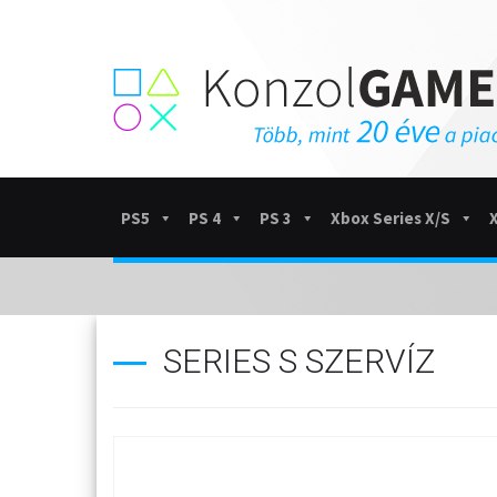
PS5
PS 4
PS 3
Xbox Series X/S
SERIES S SZERVÍZ