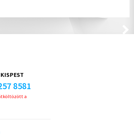
KISPEST
257 8581
átköltözött a
u