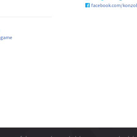
facebook.com/konzo
u
lgame