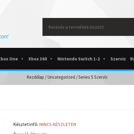
Search
for:
Xbox One
Xbox 360
Nintendo Switch 1-2
Szerviz
R
Kezdőlap
/
Uncategorized
/ Series S Szervíz
Készletinfó:
NINCS KÉSZLETEN