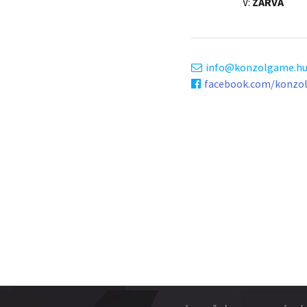
V:
ZÁRVA
info
konzolgame.h
facebook.com/konzo