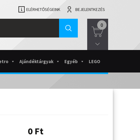
ELÉRHETŐSÉGEINK
BEJELENTKEZÉS
0
etro
Ajándéktárgyak
Egyéb
LEGO
0
Ft