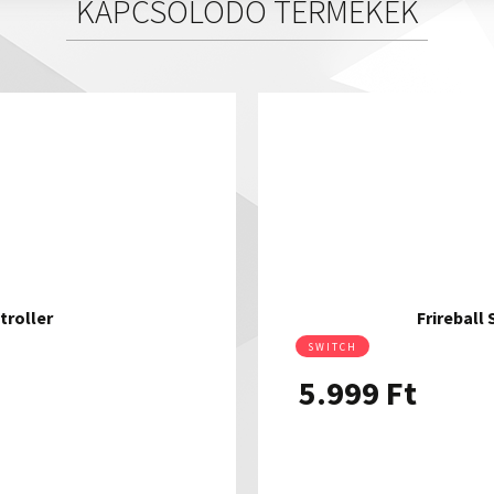
KAPCSOLÓDÓ TERMÉKEK
troller
Frireball
SWITCH
5.999
Ft