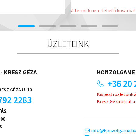
A termék nem tehető kosárba!
ÜZLETEINK
- KRESZ GÉZA
KONZOLGAME 
+36 20 
ESZ GÉZA U. 10.
Kispesti üzletünk 
792 2283
Kresz Géza utcába.
TÁS
.00
0
info
konzolgame.h