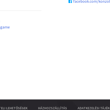
facebook.com/konzo
u
lgame
TELI LEHETŐSÉGEK
HÁZHOZSZÁLLÍTÁS
ADATKEZELÉSI TÁJÉ