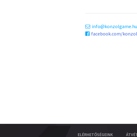
info
konzolgame.h
facebook.com/konzo
ELÉRHETŐSÉGEINK
ÁTVÉ