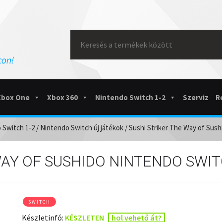
Search
for:
Xbox One
Xbox 360
Nintendo Switch 1-2
Szerviz
R
 Switch 1-2
/
Nintendo Switch új játékok
/ Sushi Striker The Way of Sus
WAY OF SUSHIDO NINTENDO SWI
SWITCH
Készletinfó:
KÉSZLETEN
hol vehető át?