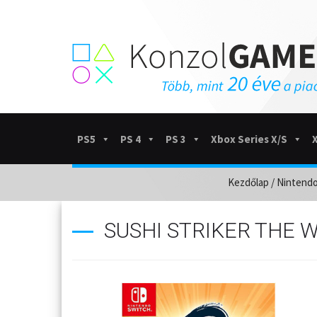
PS5
PS 4
PS 3
Xbox Series X/S
Kezdőlap
/
Nintendo
SUSHI STRIKER THE 