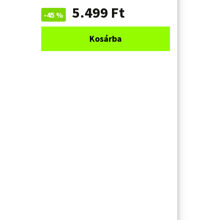
5.499
Ft
-45 %
Kosárba