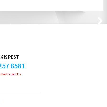
KISPEST
257 8581
átköltözött a
u