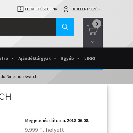
ELÉRHETŐSÉGEINK
BEJELENTKEZÉS
0
etro
Ajándéktárgyak
Egyéb
LEGO
hido Nintendo Switch
TCH
Megjelenés dátuma:
2018.06.08.
9.999
Ft
helyett