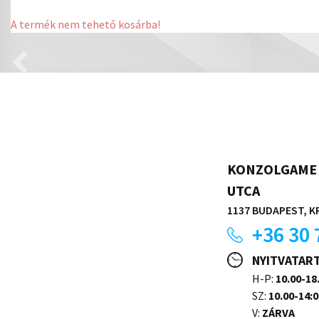
A termék nem tehető kosárba!
KONZOLGAME 
UTCA
1137 BUDAPEST, KR
+36 30 
NYITVATAR
H-P:
10.00-18
SZ:
10.00-14:0
V:
ZÁRVA