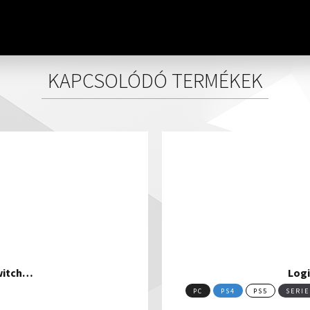
KAPCSOLÓDÓ TERMÉKEK
Switch…
Logi
PC
PS4
PS5
SERIE