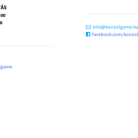
TÁS
.00
0
info
konzolgame.h
facebook.com/konzo
u
lgame