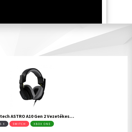
tech ASTRO A10 Gen 2 Vezetékes…
S X
SWITCH
XBOX ONE