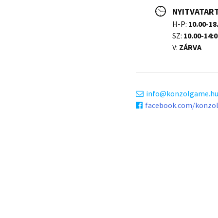
NYITVATAR
H-P:
10.00-18
SZ:
10.00-14:0
V:
ZÁRVA
info
konzolgame.h
facebook.com/konzo