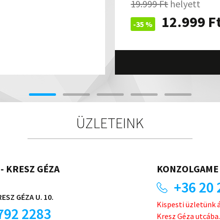
19.999
Ft
helyett
12.999
F
-35 %
ÜZLETEINK
- KRESZ GÉZA
KONZOLGAME 
+36 20 
ESZ GÉZA U. 10.
Kispesti üzletünk 
792 2283
Kresz Géza utcába.