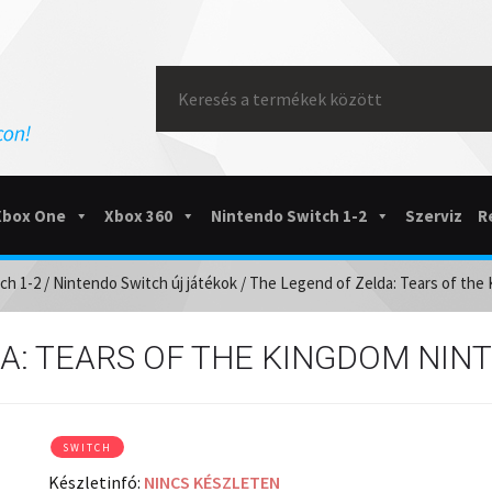
Search
for:
Xbox One
Xbox 360
Nintendo Switch 1-2
Szerviz
R
ch 1-2
/
Nintendo Switch új játékok
/ The Legend of Zelda: Tears of the
A: TEARS OF THE KINGDOM NIN
SWITCH
Készletinfó:
NINCS KÉSZLETEN