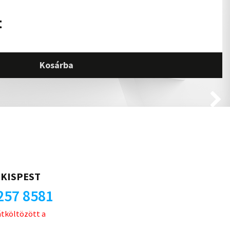
t
Kosárba
KISPEST
257 8581
átköltözött a