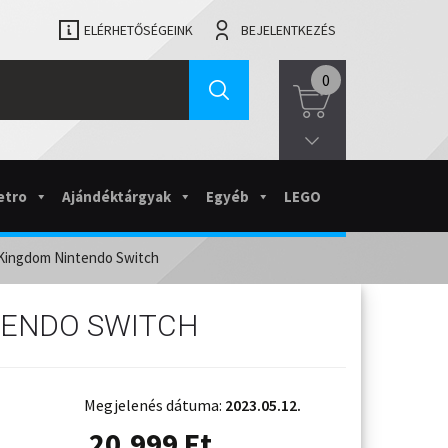
ELÉRHETŐSÉGEINK
BEJELENTKEZÉS
0
etro
Ajándéktárgyak
Egyéb
LEGO
 Kingdom Nintendo Switch
TENDO SWITCH
Megjelenés dátuma:
2023.05.12.
20.999
Ft