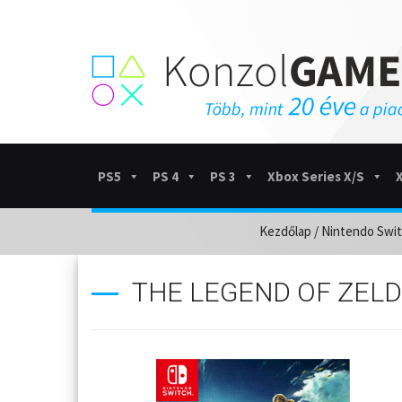
PS5
PS 4
PS 3
Xbox Series X/S
Kezdőlap
/
Nintendo Swit
THE LEGEND OF ZELD