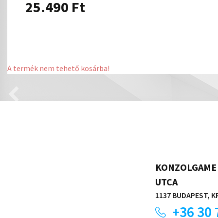
25.490
Ft
A termék nem tehető kosárba!
KONZOLGAME 
UTCA
1137 BUDAPEST, KR
+36 30 