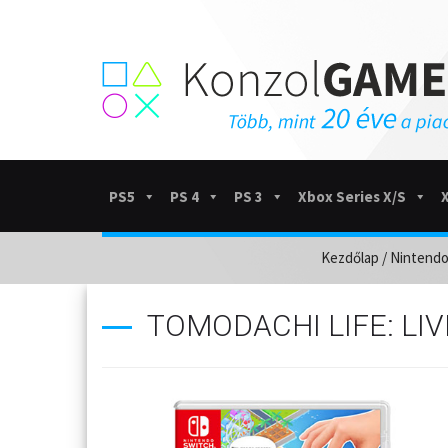
PS5
PS 4
PS 3
Xbox Series X/S
Kezdőlap
/
Nintendo
TOMODACHI LIFE: LI