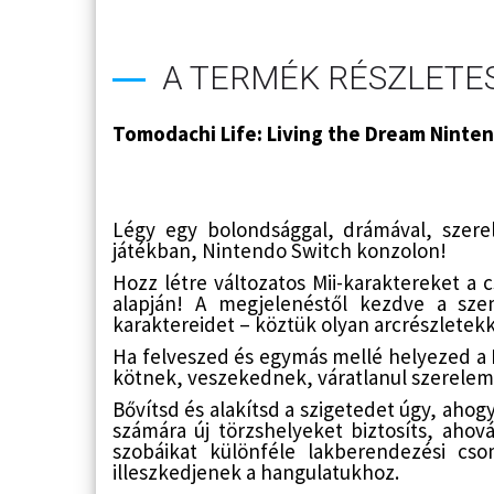
A TERMÉK RÉSZLETES
Tomodachi Life: Living the Dream Ninte
Légy egy bolondsággal, drámával, szer
játékban, Nintendo Switch konzolon!
Hozz létre változatos Mii-karaktereket a c
alapján! A megjelenéstől kezdve a sze
karaktereidet – köztük olyan arcrészletekk
Ha felveszed és egymás mellé helyezed a 
kötnek, veszekednek, váratlanul szerelem
Bővítsd és alakítsd a szigetedet úgy, ahog
számára új törzshelyeket biztosíts, ahov
szobáikat különféle lakberendezési cs
illeszkedjenek a hangulatukhoz.