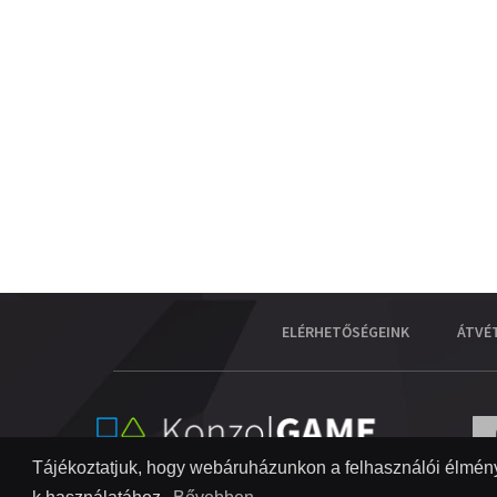
ELÉRHETŐSÉGEINK
ÁTVÉ
Tájékoztatjuk, hogy webáruházunkon a felhasználói élmény