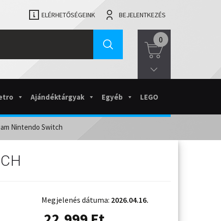
ELÉRHETŐSÉGEINK
BEJELENTKEZÉS
0
etro
Ajándéktárgyak
Egyéb
LEGO
ream Nintendo Switch
TCH
Megjelenés dátuma:
2026.04.16.
22.999
Ft