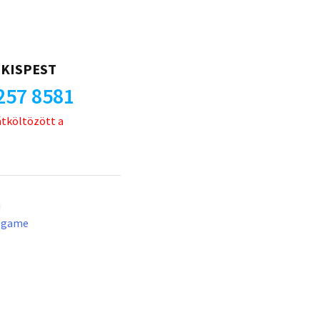
KISPEST
257 8581
átköltözött a
u
lgame