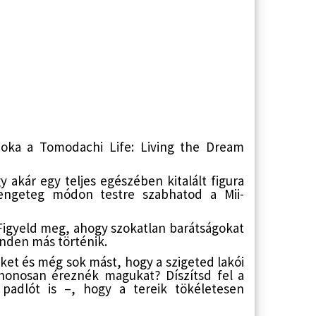
oka a Tomodachi Life: Living the Dream
y akár egy teljes egészében kitalált figura
rengeteg módon testre szabhatod a Mii-
Figyeld meg, ahogy szokatlan barátságokat
nden más történik.
eket és még sok mást, hogy a szigeted lakói
tthonosan éreznék magukat? Díszítsd fel a
padlót is –, hogy a tereik tökéletesen