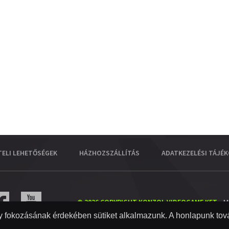
TELI LEHETŐSÉGEK
HÁZHOZSZÁLLÍTÁS
ADATKEZELÉSI TÁJÉ
© 2026 COPYRIGHT KONZOL VIDEOGAME KFT.
- M
 fokozásának érdekében sütiket alkalmazunk. A honlapunk tová