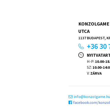
KONZOLGAME 
UTCA
1137 BUDAPEST, KR
+36 30 
NYITVATAR
H-P:
10.00-18
SZ:
10.00-14:0
V:
ZÁRVA
info
konzolgame.h
facebook.com/konzo