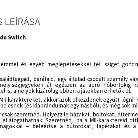
 LEÍRÁSA
ndo Switch
elemmel és egyéb meglepetésekkel teli sziget gondn
saládtagjaid, barátaid, egy általad csodált személy vag
mélyiségjegyeken át egészen az apró hóbortokig 
el is, amelyek kizárólag ebben a játékban érhetők el.
Mii-karaktereket, akkor azok elkezdenek együtt lógni. 
be esnek (és kiábrándulnak egymásból), és még sok mi
y csak szeretnéd. Helyezz le házakat, boltokat, étterm
á ellátogathatnak. Szeretnéd, ha a Mii-karaktereid o
omagokkal – beleértve a bútorokat, tapétákat és a 