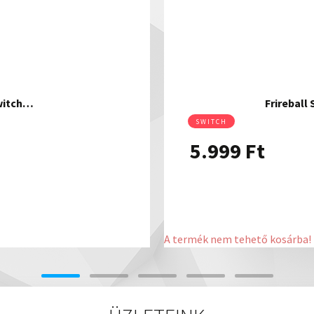
Switch…
Frireball
SWITCH
5.999
Ft
A termék nem tehető kosárba!