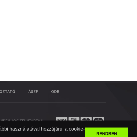
KOZTATÓ
ÁSZF
ODR
INDEN JOG FENNTARTVA!
bbi használatával hozzájárul a cookie-
RENDBEN