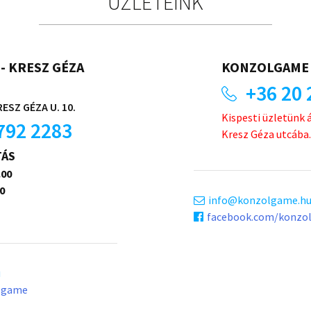
ÜZLETEINK
- KRESZ GÉZA
KONZOLGAME 
+36 20 
ESZ GÉZA U. 10.
Kispesti üzletünk 
792 2283
Kresz Géza utcába.
TÁS
.00
0
info
konzolgame.h
facebook.com/konzo
u
lgame