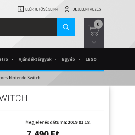
ELÉRHETŐSÉGEINK
BEJELENTKEZÉS
0
etro
Ajándéktárgyak
Egyéb
LEGO
eroes Nintendo Switch
SWITCH
Megjelenés dátuma:
2019.01.18.
7.490
Ft