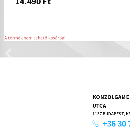
14.490
Ft
A termék nem tehető kosárba!
KONZOLGAME 
UTCA
1137 BUDAPEST, KR
+36 30 