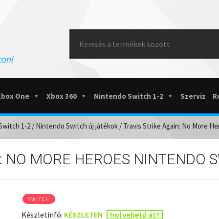
Search
for:
Xbox One
Xbox 360
Nintendo Switch 1-2
Szerviz
R
Switch 1-2
/
Nintendo Switch új játékok
/ Travis Strike Again: No More H
N: NO MORE HEROES NINTENDO 
SWITCH
Készletinfó:
KÉSZLETEN
hol vehető át?