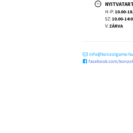
NYITVATAR
H-P:
10.00-18
SZ:
10.00-14:0
V:
ZÁRVA
info
konzolgame.h
facebook.com/konzo