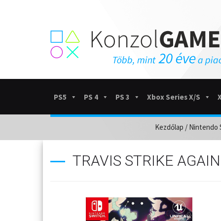
PS5
PS 4
PS 3
Xbox Series X/S
Kezdőlap
/
Nintendo 
TRAVIS STRIKE AGAI