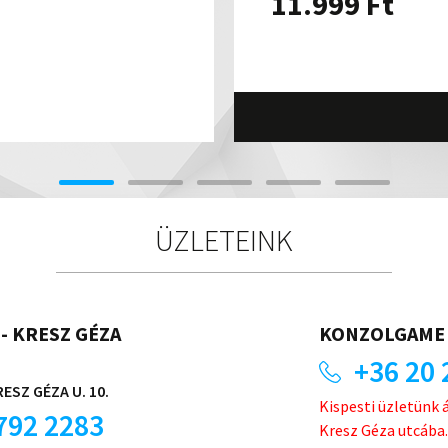
11.999
Ft
ÜZLETEINK
- KRESZ GÉZA
KONZOLGAME 
+36 20 
ESZ GÉZA U. 10.
Kispesti üzletünk 
792 2283
Kresz Géza utcába.