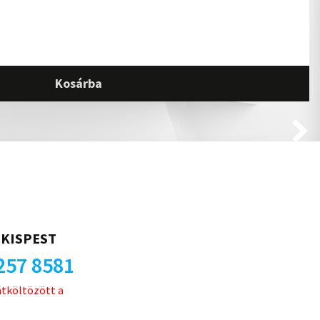
Kosárba
KISPEST
257 8581
átköltözött a