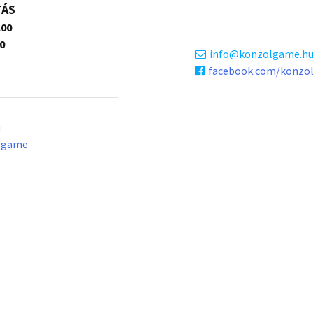
TÁS
.00
0
info
konzolgame.h
facebook.com/konzo
u
lgame