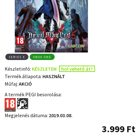
SERIES X
XBOX ONE
Készletinfó:
KÉSZLETEN
hol vehető át?
Termék állapota:
HASZNÁLT
Műfaj:
AKCIÓ
A termék PEGI besorolása:
Megjelenés dátuma:
2019.03.08.
3.999
Ft