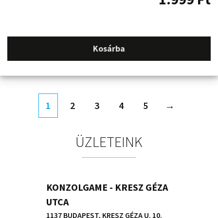
Kosárba
1
2
3
4
5
→
ÜZLETEINK
KONZOLGAME - KRESZ GÉZA
UTCA
1137 BUDAPEST, KRESZ GÉZA U. 10.