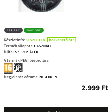
SERIES X
XBOX ONE
Készletinfó:
KÉSZLETEN
hol vehető át?
Termék állapota:
HASZNÁLT
Műfaj:
SZEREPJÁTÉK
A termék PEGI besorolása:
Megjelenés dátuma:
2014.08.19.
2.999
Ft