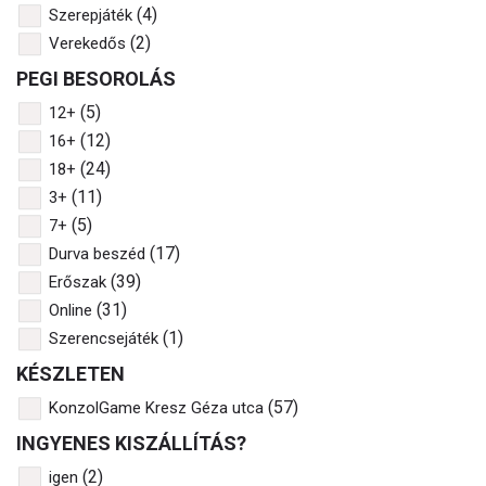
(4)
Szerepjáték
(2)
Verekedős
PEGI BESOROLÁS
(5)
12+
(12)
16+
(24)
18+
(11)
3+
(5)
7+
(17)
Durva beszéd
(39)
Erőszak
(31)
Online
(1)
Szerencsejáték
KÉSZLETEN
(57)
KonzolGame Kresz Géza utca
INGYENES KISZÁLLÍTÁS?
(2)
igen