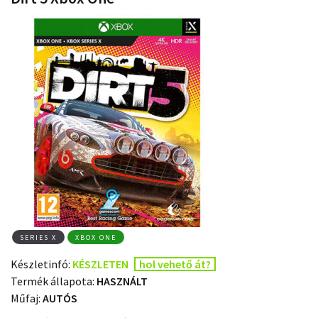
SERIES X
XBOX ONE
Készletinfó:
KÉSZLETEN
hol vehető át?
Termék állapota:
HASZNÁLT
Műfaj:
AUTÓS