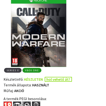
SERIES X
XBOX ONE
Készletinfó:
KÉSZLETEN
hol vehető át?
Termék állapota:
HASZNÁLT
Műfaj:
AKCIÓ
A termék PEGI besorolása: