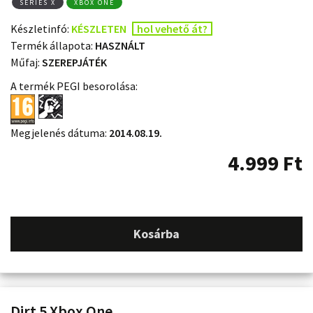
SERIES X
XBOX ONE
Készletinfó:
KÉSZLETEN
hol vehető át?
Termék állapota:
HASZNÁLT
Műfaj:
SZEREPJÁTÉK
A termék PEGI besorolása:
Megjelenés dátuma:
2014.08.19.
4.999
Ft
Kosárba
Dirt 5 Xbox One