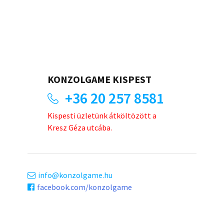
KONZOLGAME KISPEST
+36 20 257 8581
Kispesti üzletünk átköltözött a
Kresz Géza utcába.
info
konzolgame.hu
facebook.com/konzolgame