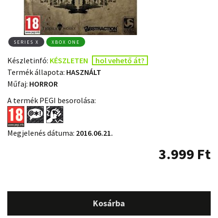
SERIES X
XBOX ONE
Készletinfó:
KÉSZLETEN
hol vehető át?
Termék állapota:
HASZNÁLT
Műfaj:
HORROR
A termék PEGI besorolása:
Megjelenés dátuma:
2016.06.21.
3.999
Ft
Kosárba