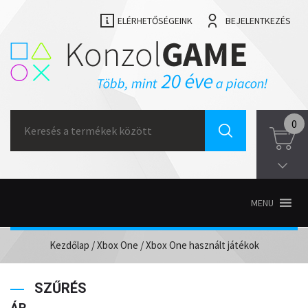
ELÉRHETŐSÉGEINK
BEJELENTKEZÉS
Search
0
for:
MENU
Kezdőlap
/
Xbox One
/ Xbox One használt játékok
SZŰRÉS
ÁR