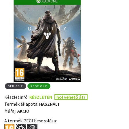
SERIES X
XBOX ONE
Készletinfó:
KÉSZLETEN
hol vehető át?
Termék állapota:
HASZNÁLT
Műfaj:
AKCIÓ
A termék PEGI besorolása: