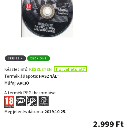
SERIES X
XBOX ONE
Készletinfó:
KÉSZLETEN
hol vehető át?
Termék állapota:
HASZNÁLT
Műfaj:
AKCIÓ
A termék PEGI besorolása:
Megjelenés dátuma:
2019.10.25.
2.999
Ft