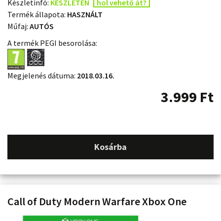
Készletinfó:
KÉSZLETEN
hol vehető át?
Termék állapota:
HASZNÁLT
Műfaj:
AUTÓS
A termék PEGI besorolása:
Megjelenés dátuma:
2018.03.16.
3.999
Ft
Kosárba
Call of Duty Modern Warfare Xbox One