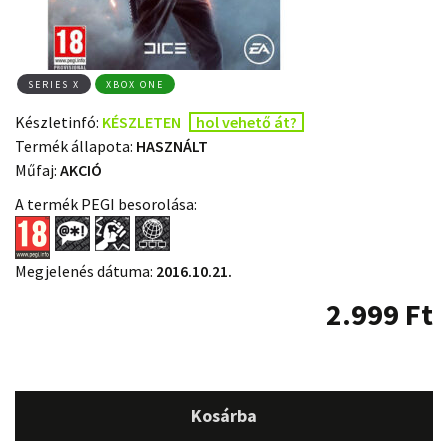
SERIES X
XBOX ONE
Készletinfó:
KÉSZLETEN
hol vehető át?
Termék állapota:
HASZNÁLT
Műfaj:
AKCIÓ
A termék PEGI besorolása:
Megjelenés dátuma:
2016.10.21.
2.999
Ft
Kosárba