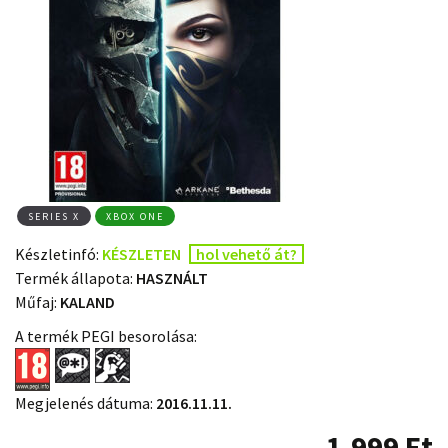
SERIES X
XBOX ONE
Készletinfó:
KÉSZLETEN
hol vehető át?
Termék állapota:
HASZNÁLT
Műfaj:
KALAND
A termék PEGI besorolása:
Megjelenés dátuma:
2016.11.11.
1.999
Ft