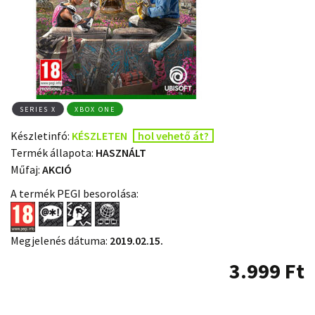
SERIES X
XBOX ONE
Készletinfó:
KÉSZLETEN
hol vehető át?
Termék állapota:
HASZNÁLT
Műfaj:
AKCIÓ
A termék PEGI besorolása:
Megjelenés dátuma:
2019.02.15.
3.999
Ft