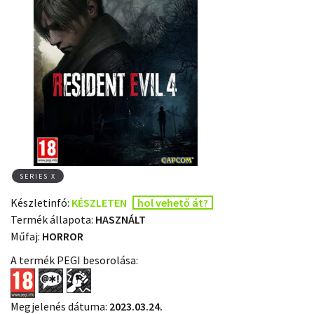
SERIES X
Készletinfó:
KÉSZLETEN
hol vehető át?
Termék állapota:
HASZNÁLT
Műfaj:
HORROR
A termék PEGI besorolása:
Megjelenés dátuma:
2023.03.24.