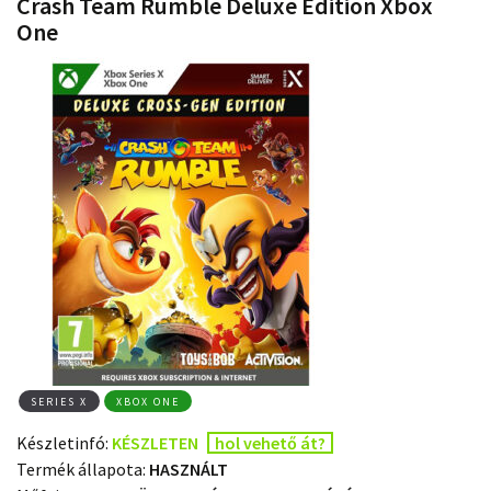
Crash Team Rumble Deluxe Edition Xbox
One
SERIES X
XBOX ONE
Készletinfó:
KÉSZLETEN
hol vehető át?
Termék állapota:
HASZNÁLT