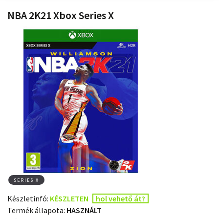
NBA 2K21 Xbox Series X
SERIES X
Készletinfó:
KÉSZLETEN
hol vehető át?
Termék állapota:
HASZNÁLT