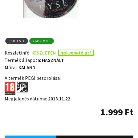
SERIES X
XBOX ONE
Készletinfó:
KÉSZLETEN
hol vehető át?
Termék állapota:
HASZNÁLT
Műfaj:
KALAND
A termék PEGI besorolása:
Megjelenés dátuma:
2013.11.22.
1.999
Ft