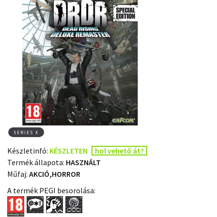
SERIES X
Készletinfó:
KÉSZLETEN
hol vehető át?
Termék állapota:
HASZNÁLT
Műfaj:
AKCIÓ,HORROR
A termék PEGI besorolása: