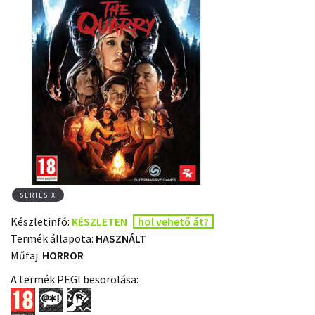
SERIES X
Készletinfó:
KÉSZLETEN
hol vehető át?
Termék állapota:
HASZNÁLT
Műfaj:
HORROR
A termék PEGI besorolása: