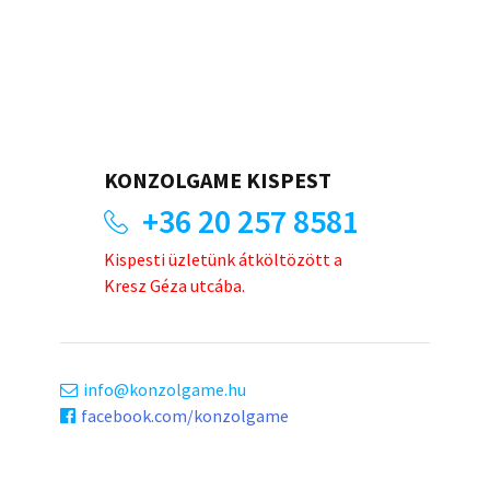
KONZOLGAME KISPEST
+36 20 257 8581
Kispesti üzletünk átköltözött a
Kresz Géza utcába.
info
konzolgame.hu
facebook.com/konzolgame