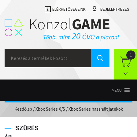
ELÉRHETŐSÉGEINK
BEJELENTKEZÉS
Search
1
for:
MENU
Kezdőlap
/
Xbox Series X/S
/ Xbox Series használt játékok
SZŰRÉS
ÁR