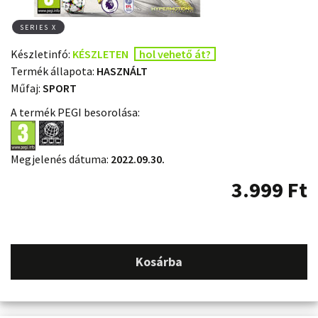
SERIES X
Készletinfó:
KÉSZLETEN
hol vehető át?
Termék állapota:
HASZNÁLT
Műfaj:
SPORT
A termék PEGI besorolása:
Megjelenés dátuma:
2022.09.30.
3.999
Ft
Kosárba