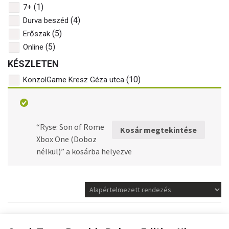
(1)
7+
(4)
Durva beszéd
(5)
Erőszak
(5)
Online
KÉSZLETEN
(10)
KonzolGame Kresz Géza utca
XBOX SERIES HASZNÁLT
JÁTÉKOK
“Ryse: Son of Rome
Kosár megtekintése
Xbox One (Doboz
nélkül)” a kosárba helyezve