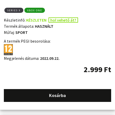
SERIES X
XBOX ONE
Készletinfó:
KÉSZLETEN
hol vehető át?
Termék állapota:
HASZNÁLT
Műfaj:
SPORT
A termék PEGI besorolása:
Megjelenés dátuma:
2022.09.22.
2.999
Ft
Kosárba