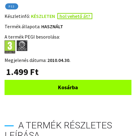
PS3
Készletinfó:
KÉSZLETEN
hol vehető át?
Termék állapota:
HASZNÁLT
A termék PEGI besorolása:
Megjelenés dátuma:
2010.04.30.
1.499
Ft
Kosárba
A TERMÉK RÉSZLETES
LEÍRÁSA