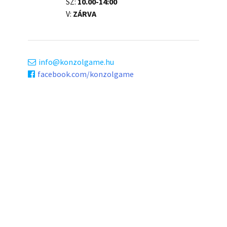
SZ:
10.00-14:00
V:
ZÁRVA
info
konzolgame.hu
facebook.com/konzolgame