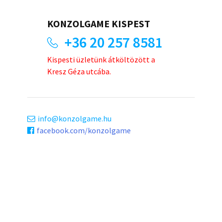
KONZOLGAME KISPEST
+36 20 257 8581
Kispesti üzletünk átköltözött a
Kresz Géza utcába.
info
konzolgame.hu
facebook.com/konzolgame