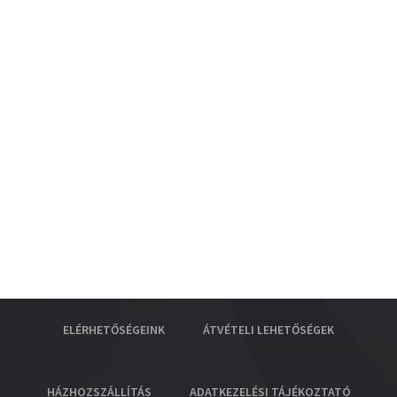
ELÉRHETŐSÉGEINK
ÁTVÉTELI LEHETŐSÉGEK
HÁZHOZSZÁLLÍTÁS
ADATKEZELÉSI TÁJÉKOZTATÓ