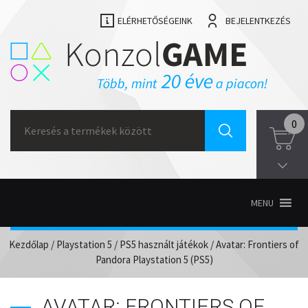
ELÉRHETŐSÉGEINK
BEJELENTKEZÉS
Search
0
for:
MENU
Kezdőlap
/
Playstation 5
/
PS5 használt játékok
/ Avatar: Frontiers of
Pandora Playstation 5 (PS5)
AVATAR: FRONTIERS OF