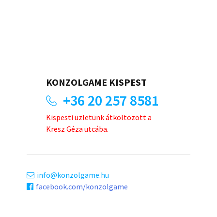
KONZOLGAME KISPEST
+36 20 257 8581
Kispesti üzletünk átköltözött a
Kresz Géza utcába.
info
konzolgame.hu
facebook.com/konzolgame