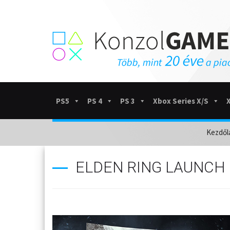
PS5
PS 4
PS 3
Xbox Series X/S
Kezdől
ELDEN RING LAUNCH 