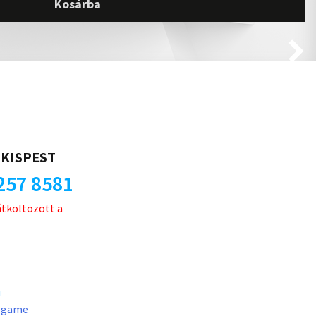
Kosárba
KISPEST
257 8581
átköltözött a
u
lgame