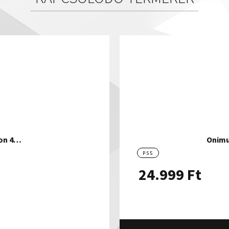
ion 4…
Onimu
PS5
24.999
Ft