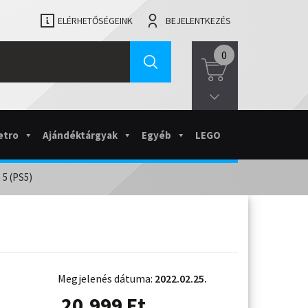
ELÉRHETŐSÉGEINK
BEJELENTKEZÉS
0
etro
Ajándéktárgyak
Egyéb
LEGO
 5 (PS5)
Megjelenés dátuma:
2022.02.25.
20.999
Ft