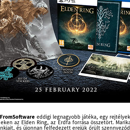
FromSoftware
eddigi legnagyobb játéka, egy rejtélyekk
ldeken az Elden Ring, az Erdfa forrása összetört. Mari
kjait, és újonnan felfedezett erejük őrült szennyeződ