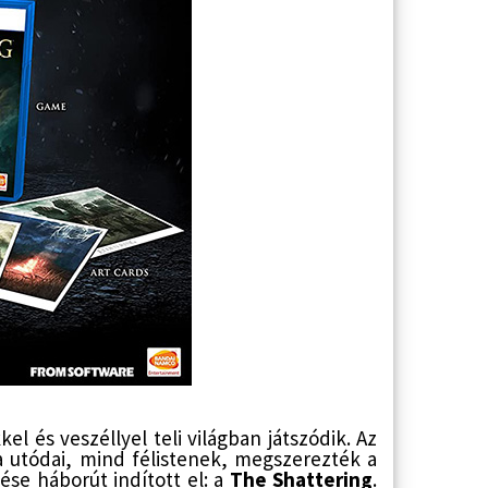
el és veszéllyel teli világban játszódik. Az
ka utódai, mind félistenek, megszerezték a
ése háborút indított el: a
The Shattering
.