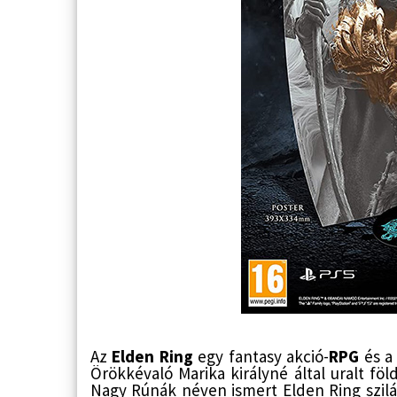
Az
Elden Ring
egy fantasy akció-
RPG
és a
Örökkévaló Marika királyné által uralt fö
Nagy Rúnák néven ismert Elden Ring szilán