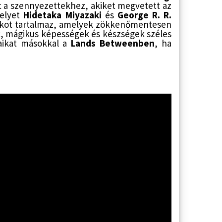
t a szennyezettekhez, akiket megvetett az
melyet
Hidetaka Miyazaki
és
George R. R.
atákot tartalmaz, amelyek zökkenőmentesen
k, mágikus képességek és készségek széles
taikat másokkal a
Lands Betweenben
, ha