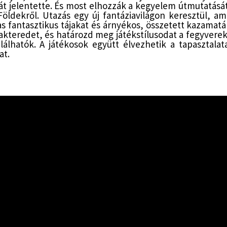
át jelentette. És most elhozzák a kegyelem útmutatásá
öldekről. Utazás egy új fantáziavilágon keresztül, a
as fantasztikus tájakat és árnyékos, összetett kazam
teredet, és határozd meg játékstílusodat a fegyvere
lálhatók. A játékosok együtt élvezhetik a tapasztala
at.