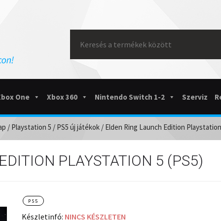
Search
for:
Xbox One
Xbox 360
Nintendo Switch 1-2
Szerviz
R
ap
/
Playstation 5
/
PS5 új játékok
/ Elden Ring Launch Edition Playstation
EDITION PLAYSTATION 5 (PS5)
PS5
Készletinfó:
NINCS KÉSZLETEN