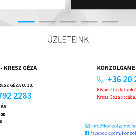
ÜZLETEINK
- KRESZ GÉZA
KONZOLGAME 
+36 20 
ESZ GÉZA U. 10.
Kispesti üzletünk 
792 2283
Kresz Géza utcába.
TÁS
.00
0
info
konzolgame.h
facebook.com/konzo