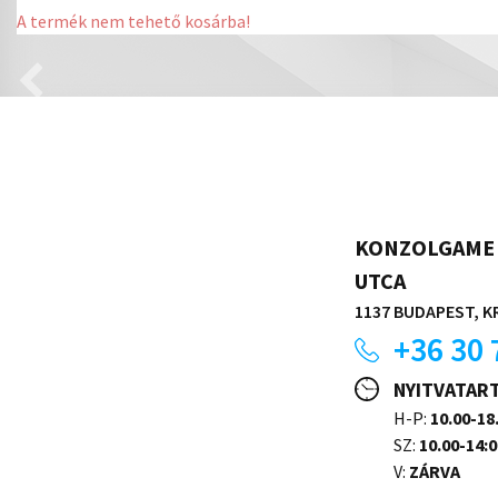
A termék nem tehető kosárba!
KONZOLGAME 
UTCA
1137 BUDAPEST, KR
+36 30 
NYITVATAR
H-P:
10.00-18
SZ:
10.00-14:0
V:
ZÁRVA