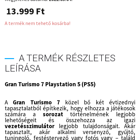
13.999
Ft
A termék nem tehető kosárba!
A TERMÉK RÉSZLETES
LEÍRÁSA
Gran Turismo 7 Playstation 5 (PS5)
A
Gran Turismo 7
közel bő két évtizednyi
tapasztalatból építkezik, hogy elhozza a játékosok
számára a
sorozat
történelmének legjobb
lehetőségeit és összehozza az igazi
vezetésszimulátor
legjobb tulajdonságait. Akár
tapasztalt, akár alkalmi versenyző, gyűjtő,
tuningoló, festéstervező vagy fotós vagy – találd