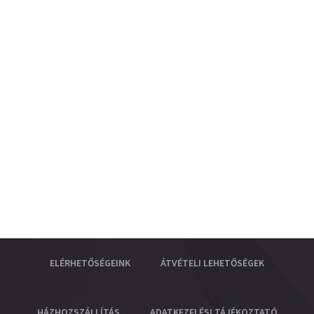
ELÉRHETŐSÉGEINK
ÁTVÉTELI LEHETŐSÉGEK
HÁZHOZSZÁLLÍTÁS
ADATKEZELÉSI TÁJÉKOZTATÓ