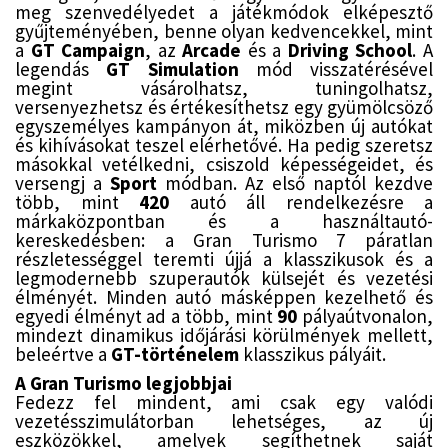
meg szenvedélyedet a játékmódok elképesztő
gyűjteményében, benne olyan kedvencekkel, mint
a
GT Campaign
, az
Arcade
és a
Driving School
. A
legendás
GT Simulation
mód visszatérésével
megint vásárolhatsz, tuningolhatsz,
versenyezhetsz és értékesíthetsz egy gyümölcsöző
egyszemélyes kampányon át, miközben új autókat
és kihívásokat teszel elérhetővé. Ha pedig szeretsz
másokkal vetélkedni, csiszold képességeidet, és
versengj a
Sport
módban. Az első naptól kezdve
több, mint
420
autó áll rendelkezésre a
márkaközpontban és a használtautó-
kereskedésben: a Gran Turismo 7 páratlan
részletességgel teremti újjá a klasszikusok és a
legmodernebb szuperautók külsejét és vezetési
élményét. Minden autó másképpen kezelhető és
egyedi élményt ad a több, mint
90
pályaútvonalon,
mindezt dinamikus időjárási körülmények mellett,
beleértve a
GT-történelem
klasszikus pályáit.
A Gran Turismo legjobbjai
Fedezz fel mindent, ami csak egy valódi
vezetésszimulátorban lehetséges, az új
eszközökkel, amelyek segíthetnek saját