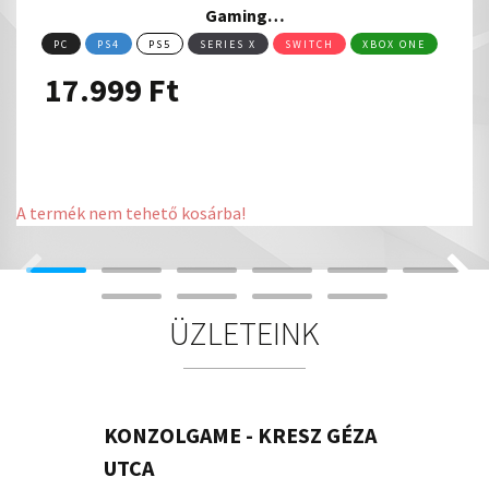
Gaming…
PC
PS4
PS5
SERIES X
SWITCH
XBOX ONE
17.999
Ft
A termék nem tehető kosárba!
ÜZLETEINK
KONZOLGAME - KRESZ GÉZA
UTCA