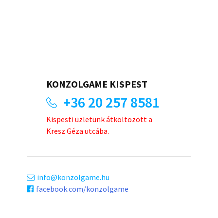
KONZOLGAME KISPEST
+36 20 257 8581
Kispesti üzletünk átköltözött a
Kresz Géza utcába.
info
konzolgame.hu
facebook.com/konzolgame