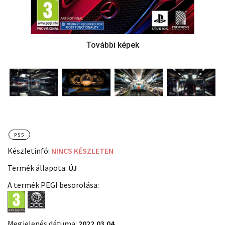
PS5
Készletinfó:
NINCS KÉSZLETEN
Termék állapota:
ÚJ
A termék PEGI besorolása:
Megjelenés dátuma:
2022.03.04.