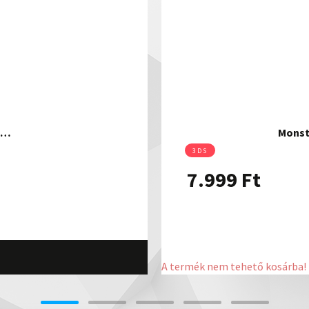
S…
Monst
3DS
7.999
Ft
A termék nem tehető kosárba!