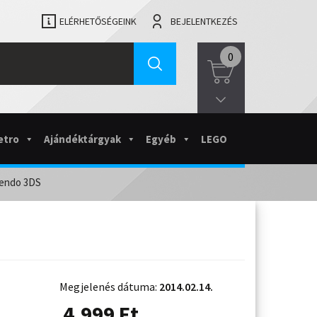
ELÉRHETŐSÉGEINK
BEJELENTKEZÉS
0
etro
Ajándéktárgyak
Egyéb
LEGO
tendo 3DS
Megjelenés dátuma:
2014.02.14.
4.999
Ft