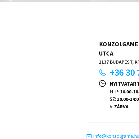
KONZOLGAME 
UTCA
1137 BUDAPEST, KR
+36 30 
NYITVATAR
H-P:
10.00-18
SZ:
10.00-14:0
V:
ZÁRVA
info
konzolgame.h