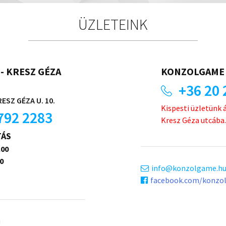
ÜZLETEINK
- KRESZ GÉZA
KONZOLGAME 
+36 20 
ESZ GÉZA U. 10.
Kispesti üzletünk 
792 2283
Kresz Géza utcába.
TÁS
.00
0
info
konzolgame.h
facebook.com/konzo
u