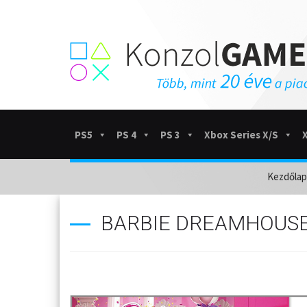
PS5
PS 4
PS 3
Xbox Series X/S
Kezdőlap
BARBIE DREAMHOUSE