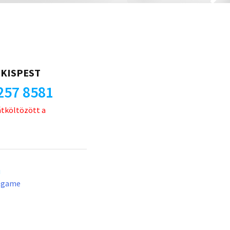
KISPEST
257 8581
átköltözött a
u
lgame