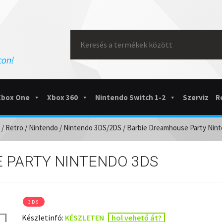
Search
for:
Xbox One
Xbox 360
Nintendo Switch 1-2
Szerviz
R
/
Retro
/
Nintendo
/
Nintendo 3DS/2DS
/ Barbie Dreamhouse Party Nin
 PARTY NINTENDO 3DS
3DS
Készletinfó:
KÉSZLETEN
hol vehető át?