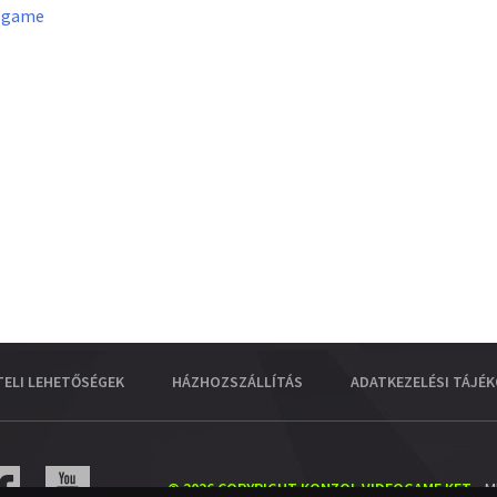
lgame
TELI LEHETŐSÉGEK
HÁZHOZSZÁLLÍTÁS
ADATKEZELÉSI TÁJÉ
© 2026 COPYRIGHT KONZOL VIDEOGAME KFT.
- M