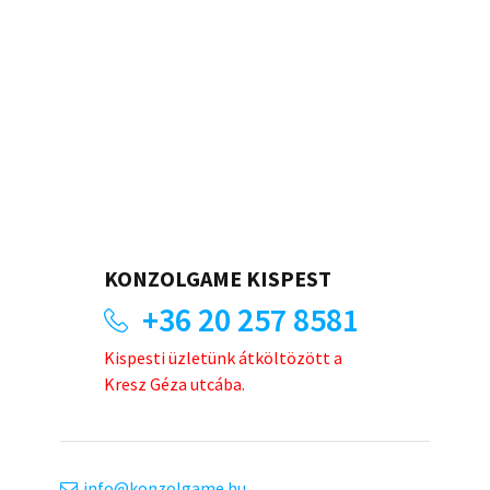
KONZOLGAME KISPEST
+36 20 257 8581
Kispesti üzletünk átköltözött a
Kresz Géza utcába.
info
konzolgame.hu