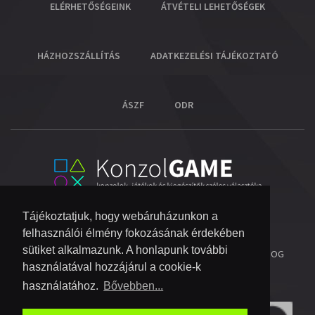
ELÉRHETŐSÉGEINK
ÁTVÉTELI LEHETŐSÉGEK
HÁZHOZSZÁLLÍTÁS
ADATKEZELÉSI TÁJÉKOZTATÓ
ÁSZF
ODR
Tájékoztatjuk, hogy webáruházunkon a
felhasználói élmény fokozásának érdekében
sütiket alkalmazunk. A honlapunk további
© 2026 COPYRIGHT KONZOL VIDEOGAME KFT.
- MINDEN JOG
használatával hozzájárul a cookie-k
FENNTARTVA!
használatához.
Bővebben...