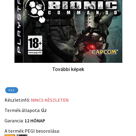
PS3
Készletinfó:
NINCS KÉSZLETEN
Termék állapota:
ÚJ
Garancia:
12 HÓNAP
A termék PEGI besorolása: