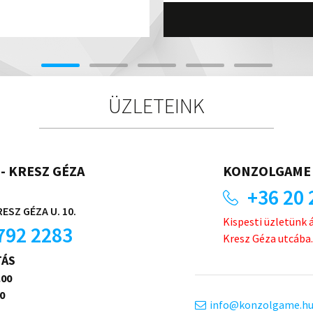
ÜZLETEINK
- KRESZ GÉZA
KONZOLGAME 
+36 20 
ESZ GÉZA U. 10.
Kispesti üzletünk 
792 2283
Kresz Géza utcába.
TÁS
.00
0
info
konzolgame.h