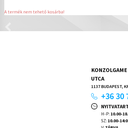
A termék nem tehető kosárba!
KONZOLGAME 
UTCA
1137 BUDAPEST, KR
+36 30 
NYITVATAR
H-P:
10.00-18
SZ:
10.00-14:0
V:
ZÁRVA