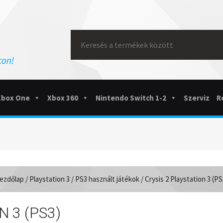
Search
for:
Xbox One
Xbox 360
Nintendo Switch 1-2
Szerviz
R
ezdőlap
/
Playstation 3
/
PS3 használt játékok
/ Crysis 2 Playstation 3 (PS
N 3 (PS3)