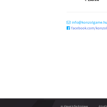
info
konzolgame.h
facebook.com/konzo
ELÉRHETŐSÉGEINK
ÁTVÉ