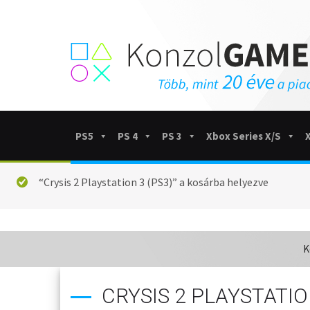
PS5
PS 4
PS 3
Xbox Series X/S
“Crysis 2 Playstation 3 (PS3)” a kosárba helyezve
K
CRYSIS 2 PLAYSTATIO