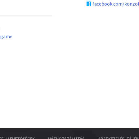
facebook.com/konzo
u
lgame
TELI LEHETŐSÉGEK
HÁZHOZSZÁLLÍTÁS
ADATKEZELÉSI TÁJÉ