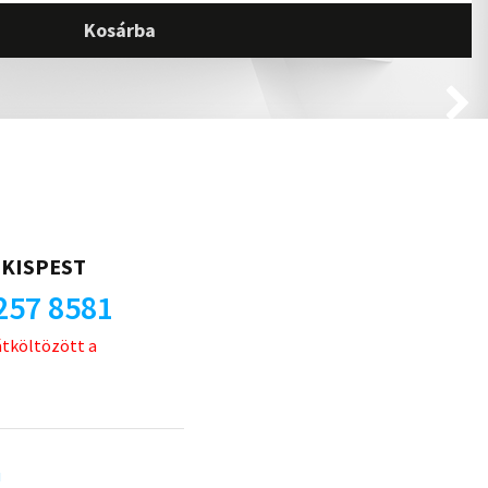
Kosárba
KISPEST
257 8581
átköltözött a
u