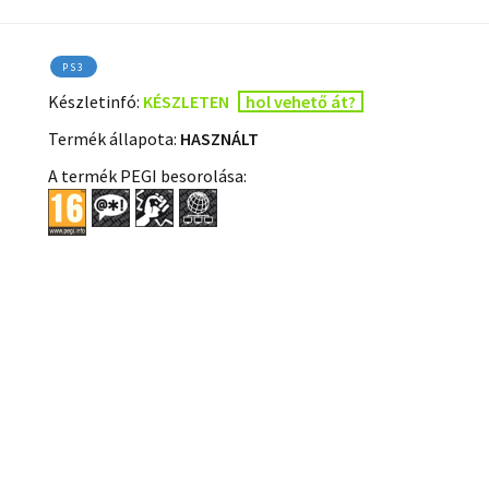
PS3
Készletinfó:
KÉSZLETEN
hol vehető át?
Termék állapota:
HASZNÁLT
A termék PEGI besorolása: