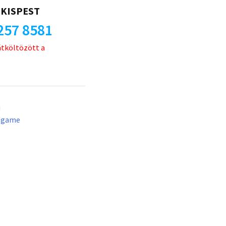
KISPEST
257 8581
átköltözött a
u
lgame