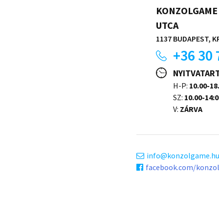
KONZOLGAME 
UTCA
1137 BUDAPEST, KR
+36 30 
NYITVATAR
H-P:
10.00-18
SZ:
10.00-14:0
V:
ZÁRVA
info
konzolgame.h
facebook.com/konzo