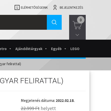
ELÉRHETŐSÉGEINK
BEJELENTKEZÉS
0
etro
Ajándéktárgyak
Egyéb
LEGO
ar felirattal)
GYAR FELIRATTAL)
Megjelenés dátuma:
2022.02.18.
22.999
Ft
helyett