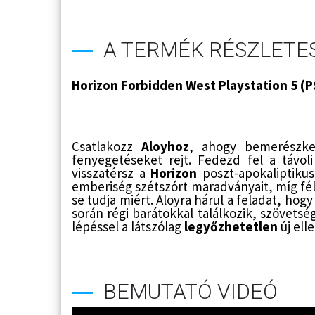
A TERMÉK RÉSZLETES
Horizon Forbidden West Playstation 5 (PS
Csatlakozz
Aloyhoz
, ahogy bemerészk
fenyegetéseket rejt. Fedezd fel a távo
visszatérsz a
Horizon
poszt-apokaliptikus
emberiség szétszórt maradványait, míg fél
se tudja miért. Aloyra hárul a feladat, hogy
során régi barátokkal találkozik, szövets
lépéssel a látszólag
legyőzhetetlen
új elle
BEMUTATÓ VIDEÓ