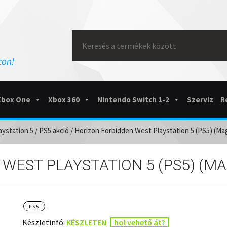
Search
for:
Xbox One
Xbox 360
Nintendo Switch 1-2
Szerviz
R
aystation 5
/
PS5 akció
/ Horizon Forbidden West Playstation 5 (PS5) (Magy
WEST PLAYSTATION 5 (PS5) (MA
PS5
Készletinfó:
KÉSZLETEN
hol vehető át?