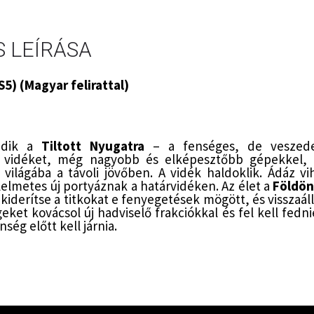
 LEÍRÁSA
5) (Magyar felirattal)
edik a
Tiltott Nyugatra
– a fenséges, de veszedel
li vidéket, még nagyobb és elképesztőbb gépekkel, t
 világába a távoli jövőben. A vidék haldoklik. Ádáz v
elmetes új portyáznak a határvidéken. Az élet a
Földö
 kiderítse a titkokat e fenyegetések mögött, és visszaál
égeket kovácsol új hadviselő frakciókkal és fel kell fe
nség előtt kell járnia.