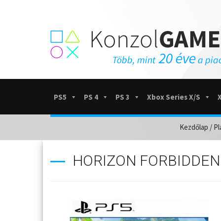
PS5
PS 4
PS 3
Xbox Series X/S
Kezdőlap
/
Pl
HORIZON FORBIDDEN 