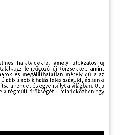
mes harátvidékre, amely titokzatos új
alálkozz lenyűgöző új törzsekkel, amint
iharok és megállíthatatlan métely dúlja az
n
újabb újabb kihalás felés száguld, és senki
lítsa a rendet és egyensúlyt a világban. Útja
dnie a régmúlt örökségét – mindeközben egy