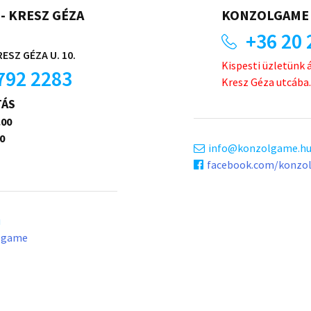
- KRESZ GÉZA
KONZOLGAME 
+36 20 
ESZ GÉZA U. 10.
Kispesti üzletünk 
792 2283
Kresz Géza utcába.
TÁS
.00
0
info
konzolgame.h
facebook.com/konzo
u
lgame