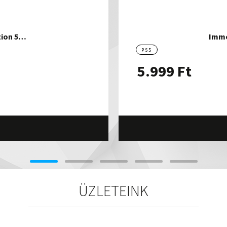
tion 5…
Immo
PS5
5.999
Ft
ÜZLETEINK