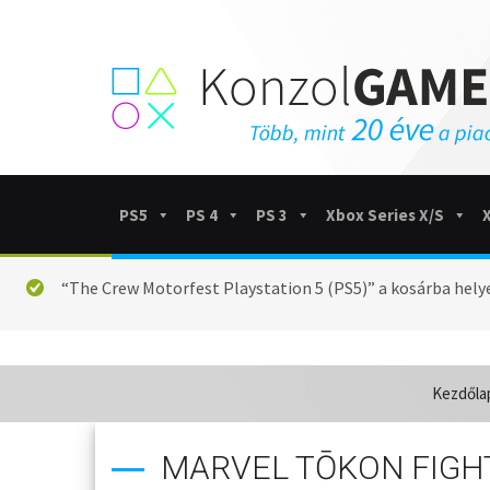
PS5
PS 4
PS 3
Xbox Series X/S
“The Crew Motorfest Playstation 5 (PS5)” a kosárba hely
Kezdőla
MARVEL TŌKON FIGHT