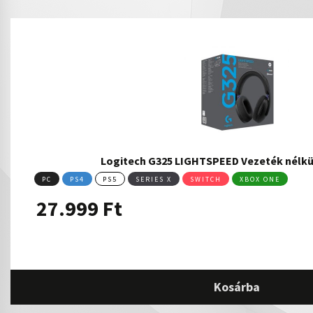
Logitech G325 LIGHTSPEED Vezeték nélk
PC
PS4
PS5
SERIES X
SWITCH
XBOX ONE
27.999
Ft
Kosárba