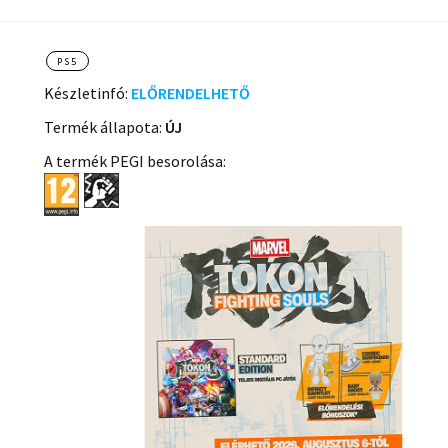
PS5
Készletinfó:
ELŐRENDELHETŐ
Termék állapota:
ÚJ
A termék PEGI besorolása: