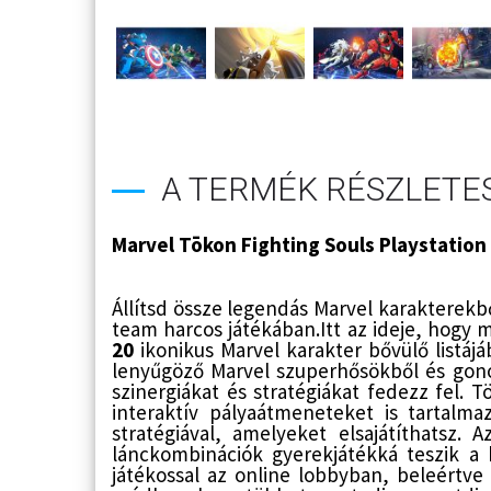
A TERMÉK RÉSZLETES
Marvel Tōkon Fighting Souls Playstation 
Állítsd össze legendás Marvel karakterekb
team harcos játékában.Itt az ideje, hogy 
20
ikonikus Marvel karakter bővülő listájá
lenyűgöző Marvel szuperhősökből és gonos
szinergiákat és stratégiákat fedezz fel.
interaktív pályaátmeneteket is tartalm
stratégiával, amelyeket elsajátíthatsz
lánckombinációk gyerekjátékká teszik a
játékossal az online lobbyban, beleértv