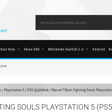
Search
for:
Xbox One
Xbox 360
Nintendo Switch 1-2
Szerviz
R
ezve
p
/
Playstation 5
/
PS5 új játékok
/ Marvel Tōkon Fighting Souls Playstatio
ING SOULS PLAYSTATION 5 (PS5