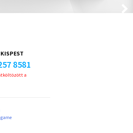
KISPEST
257 8581
átköltözött a
u
lgame