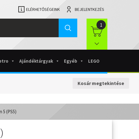
ELÉRHETŐSÉGEINK
BEJELENTKEZÉS
1
etro
Ajándéktárgyak
Egyéb
LEGO
Kosár megtekintése
n 5 (PS5)
)