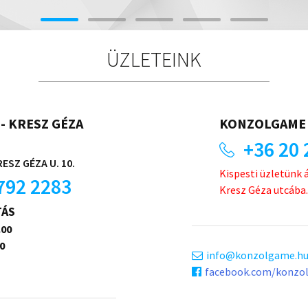
ÜZLETEINK
- KRESZ GÉZA
KONZOLGAME 
+36 20 
ESZ GÉZA U. 10.
Kispesti üzletünk 
792 2283
Kresz Géza utcába.
TÁS
.00
0
info
konzolgame.h
facebook.com/konzo