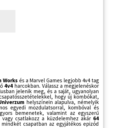
m Works
és a Marvel Games legjobb 4v4 tag
lő
4v4
harcokban. Válassz a megjelenéskor
ílusban jelenik meg, és a saját, ugyanolyan
 csapatösszetételekkel, hogy új kombókat,
Univerzum
helyszínein alapulva, némelyik
ámos egyedi mozdulatsorral, kombóval és
a gyors bemenetek, valamint az egyszerű
, vagy csatlakozz a küzdelemhez akár
64
n mindkét csapatban az egyjátékos epizód