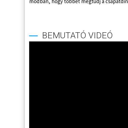
módban, hogy többet megtudj a csapatdina
BEMUTATÓ VIDEÓ