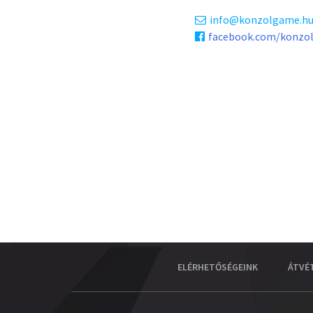
info
konzolgame.h
facebook.com/konzo
ELÉRHETŐSÉGEINK
ÁTVÉ