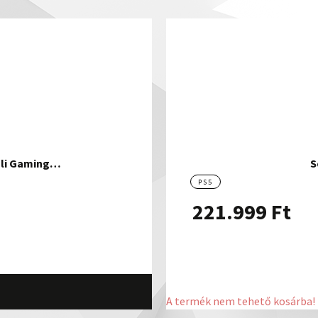
üli Gaming…
S
PS5
221.999
Ft
A termék nem tehető kosárba!