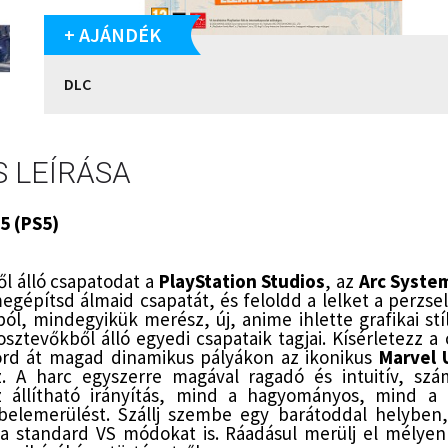
+ AJÁNDÉK
DLC
 LEÍRÁSA
5 (PS5)
ől álló csapatodat a
PlayStation Studios
, az
Arc Syste
megépítsd álmaid csapatát, és feloldd a lelket a perzse
ból, mindegyikük merész, új, anime ihlette grafikai st
ztevőkből álló egyedi csapataik tagjai. Kísérletezz a
 Törd át magad dinamikus pályákon az ikonikus
Marvel 
az. A harc egyszerre magával ragadó és intuitív, sz
. Az állítható irányítás, mind a hagyományos, mind 
 belemerülést. Szállj szembe egy barátoddal helyben
e a standard VS módokat is. Ráadásul merülj el mélye