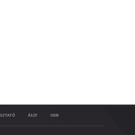
KOZTATÓ
ÁSZF
ODR