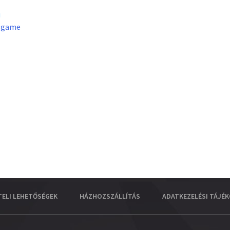
u
lgame
TELI LEHETŐSÉGEK
HÁZHOZSZÁLLÍTÁS
ADATKEZELÉSI TÁJÉ