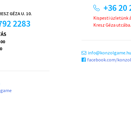
+36 20 
ESZ GÉZA U. 10.
Kispesti üzletünk 
792 2283
Kresz Géza utcába.
TÁS
.00
0
info
konzolgame.h
facebook.com/konzo
u
lgame