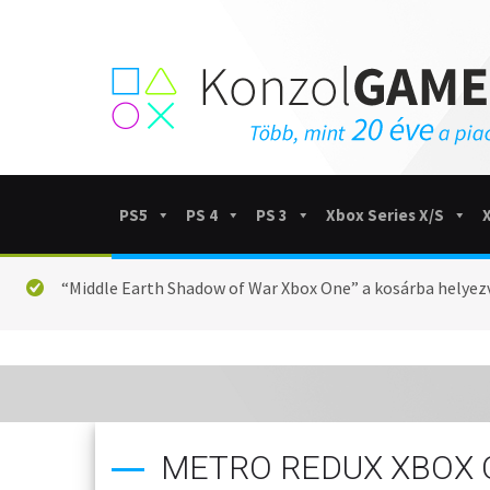
PS5
PS 4
PS 3
Xbox Series X/S
“Middle Earth Shadow of War Xbox One” a kosárba helyez
METRO REDUX XBOX 