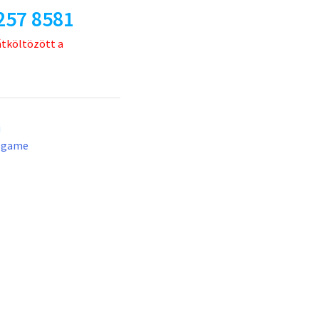
257 8581
átköltözött a
u
lgame