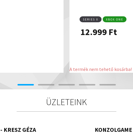
SERIES X
XBOX ONE
12.999
Ft
A termék nem tehető kosárba!
ÜZLETEINK
- KRESZ GÉZA
KONZOLGAME 