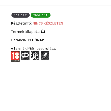
SERIES X
XBOX ONE
Készletinfó:
NINCS KÉSZLETEN
Termék állapota:
ÚJ
Garancia:
12 HÓNAP
A termék PEGI besorolása: