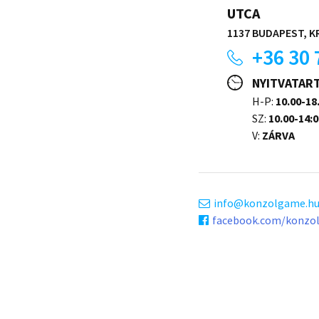
UTCA
1137 BUDAPEST, KR
+36 30 
NYITVATAR
H-P:
10.00-18
SZ:
10.00-14:0
V:
ZÁRVA
info
konzolgame.h
facebook.com/konzo