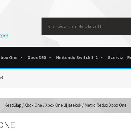
Search
for:
Xbox One
Xbox 360
Nintendo Switch 1-2
Szerviz
R
ve
Kezdőlap
/
Xbox One
/
Xbox One új játékok
/ Metro Redux Xbox One
ONE