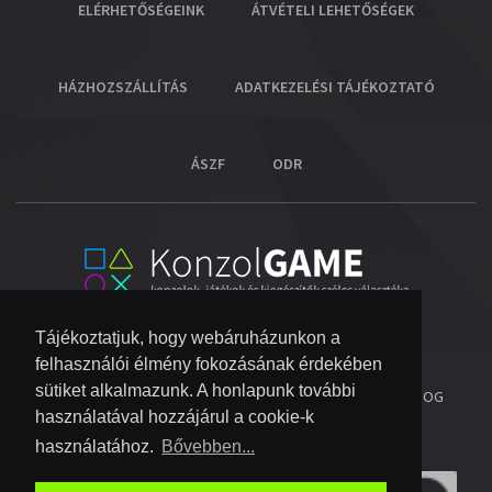
ELÉRHETŐSÉGEINK
ÁTVÉTELI LEHETŐSÉGEK
HÁZHOZSZÁLLÍTÁS
ADATKEZELÉSI TÁJÉKOZTATÓ
ÁSZF
ODR
Tájékoztatjuk, hogy webáruházunkon a
felhasználói élmény fokozásának érdekében
sütiket alkalmazunk. A honlapunk további
© 2026 COPYRIGHT KONZOL VIDEOGAME KFT.
- MINDEN JOG
használatával hozzájárul a cookie-k
FENNTARTVA!
használatához.
Bővebben...