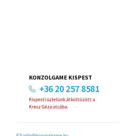
KONZOLGAME KISPEST
+36 20 257 8581
Kispesti üzletünk átköltözött a
Kresz Géza utcába.
info
konzolgame.hu