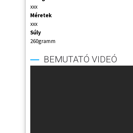
xxx
Méretek
xxx
Súly
2
60gramm
BEMUTATÓ VIDEÓ