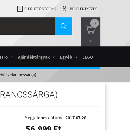
ELÉRHETŐSÉGEINK
BEJELENTKEZÉS
0
etro
Ajándéktárgyak
Egyéb
LEGO
hér / Narancssárga)
ARANCSSÁRGA)
Megjelenés dátuma:
2017.07.28.
56.999
Ft