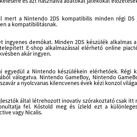
elésére és azt használva adatokat játékokat előzeteseke
 mert a Nintendo 2DS kompatibilis minden régi DS j
en a kompatibilitásnak.
et ingyenes demókat. Minden 2DS készülék alkalmas a 3
A telepített E-shop alkalmazással elérhető online piac
ekvésben akár ingyen.
 egyedül a Nintendo készülékein elérhetőek. Régi klas
tából válogatva. Nintendo GameBoy, Nintendo GameB
szavár a nyolcvanas kilencvenes évek kézi konzol világa
esztők által létrehozott inovativ szórakoztató csak itt 
nultatja fel. Kóstold meg és ízleld ezt a különlege
tive vagy Nicalis.