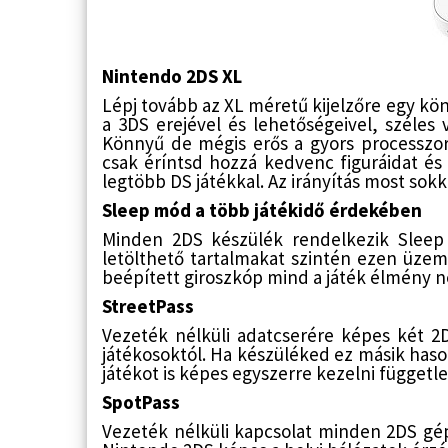
Nintendo 2DS XL
Lépj tovább az XL méretű kijelzőre egy kön
a 3DS erejével és lehetőségeivel, széles
Könnyű de mégis erős a gyors processzor
csak éríntsd hozzá kedvenc figuráidat és
legtöbb DS játékkal. Az irányítás most sok
Sleep mód a több játékidő érdekében
Minden 2DS készülék rendelkezik Sleep k
letölthető tartalmakat szintén ezen üzemmó
beépített giroszkóp mind a játék élmény 
StreetPass
Vezeték nélküli adatcserére képes két 2D
játékosoktól. Ha készüléked ez másik hason
játékot is képes egyszerre kezelni függetl
SpotPass
Vezeték nélküli kapcsolat minden 2DS gép