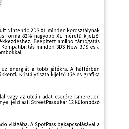
ult Nintendo 2DS XL minden korosztálynak
us forma 82% nagyobb XL méretű kijelző.
tékkezdéshez. Beépített amiibo támogatás
t. Kompatibilitás minden 3DS New 3DS és a
gombokkal.
 az energiát a több játékra. A háttérben
enti. Kristálytiszta kijelző tűéles grafika
dal vagy az utcán adat cserére ismeretlen
yel jelzi azt. StreetPass akár 12 különböző
do világába. A SpotPass bekapcsolásával a