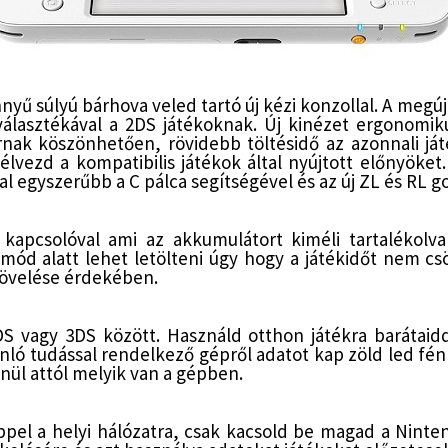
nyű súlyú bárhova veled tartó új kézi konzollal.
A megúj
 választékával a 2DS játékoknak.
Új kinézet ergonomik
nak köszönhetően, rövidebb töltésidő az azonnali já
 élvezd a kompatibilis játékok által nyújtott előnyöke
kal egyszerűbb a C pálca segítségével és az új ZL és RL 
apcsolóval ami az akkumulátort kiméli tartalékolva
d alatt lehet letölteni úgy hogy a játékidőt nem csökk
növelése érdekében.
S vagy 3DS között. Használd otthon játékra barátaid
ló tudással rendelkező gépről adatot kap zöld led fénn
enül attól melyik van a gépben.
pel a helyi hálózatra, csak kacsold be magad a Ninten