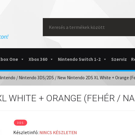
Search
for:
Xbox One
Xbox 360
Nintendo Switch 1-2
Szerviz
R
intendo
/
Nintendo 3DS/2DS
/ New Nintendo 2DS XL White + Orange (Fe
L WHITE + ORANGE (FEHÉR / N
3DS
Készletinfó:
NINCS KÉSZLETEN