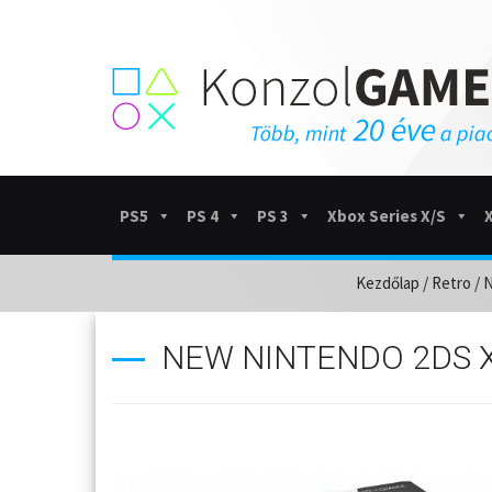
PS5
PS 4
PS 3
Xbox Series X/S
Kezdőlap
/
Retro
/
N
NEW NINTENDO 2DS X