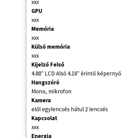
xxx
GPU
xxx
Memória
xxx
Külsö memória
xxx
Kijelző Felső
4.88″ LCD Alsó 4.18″ érintő képernyő
Hangszóró
Mono, mikrofon
Kamera
elől egylencsés hátul 2 lencsés
Kapcsolat
xxx
Energia