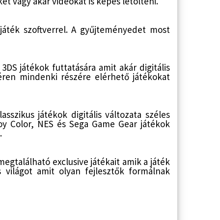
t vagy akár videókat is képes letölteni.
áték szoftverrel. A gyűjteményedet most
DS játékok futtatására amit akár digitális
téren mindenki részére elérhető játékokat
szikus játékok digitális változata széles
oy Color, NES és Sega Game Gear játékok
.
megtalálható exclusive játékait amik a játék
s világot amit olyan fejlesztők formálnak