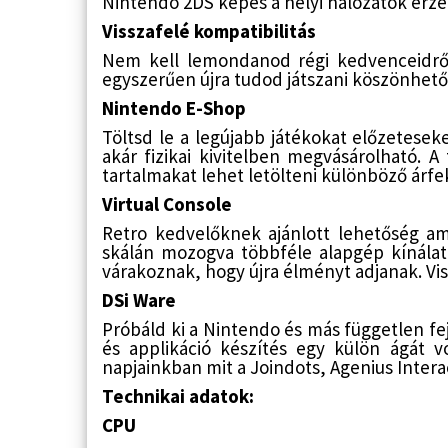
Nintendo 2DS képes a helyi hálózatok érzék
Visszafelé kompatibilitás
Nem kell lemondanod régi kedvenceidről
egyszerűen újra tudod játszani köszönhető
Nintendo E-Shop
Töltsd le a legújabb játékokat előzetesek
akár fizikai kivitelben megvásárolható. 
tartalmakat lehet letölteni különböző árf
Virtual Console
Retro kedvelőknek ajánlott lehetőség ami
skálán mozogva többféle alapgép kínála
várakoznak, hogy újra élményt adjanak. Vis
DSi Ware
Próbáld ki a Nintendo és más független fejl
és applikáció készítés egy külön ágát vo
napjainkban mit a Joindots, Agenius Interac
Technikai adatok:
CPU