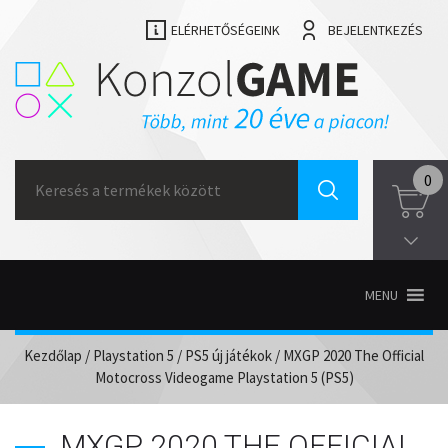
ELÉRHETŐSÉGEINK
BEJELENTKEZÉS
Search
0
for:
MENU
Kezdőlap
/
Playstation 5
/
PS5 új játékok
/ MXGP 2020 The Official
Motocross Videogame Playstation 5 (PS5)
MXGP 2020 THE OFFICIAL