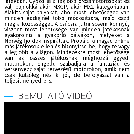
játékban. Győzd le a legjobb crossmotorosokat és
válj bajnokká akár MXGP, akár MX2 kategóriában.
Alakíts saját pályákat, ahol most lehetőséged van
minden eddiginél több módosításra, majd oszd
meg a közösséggel. A csúcsra jutni sosem könnyű,
viszont most lehetősége van minden játékosnak
gyakorolnia a gyakorló pályákon, melyeket a
Norvég fjordok inspiráltak. Probáld ki magad online
más játékosok ellen és bizonyítsd be, hogy te vagy
a legjobb a világon. Mindezekre most lehetősége
van az összes játékosnak méghozzá egyedi
motorokon. Engedd szabadjára a fantáziád és
versenyezz saját tervezésű motorokon, amik nem
csak külsőleg néz ki jól, de befolyással van a
teljesítményedre is.
BEMUTATÓ VIDEÓ