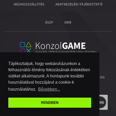
HÁZHOZSZÁLLÍTÁS
ADATKEZELÉSI TÁJÉKOZTATÓ
ÁSZF
ODR
Tájékoztatjuk, hogy webáruházunkon a
felhasználói élmény fokozásának érdekében
sütiket alkalmazunk. A honlapunk további
© 2026 COPYRIGHT KONZOL VIDEOGAME KFT.
- MINDEN JOG
használatával hozzájárul a cookie-k
FENNTARTVA!
használatához.
Bővebben...
RENDBEN