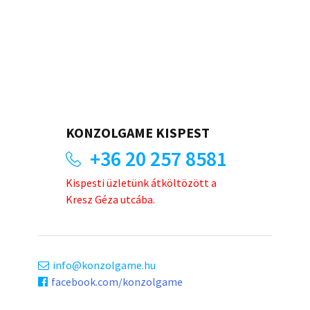
KONZOLGAME KISPEST
+36 20 257 8581
Kispesti üzletünk átköltözött a
Kresz Géza utcába.
info
konzolgame.hu
facebook.com/konzolgame