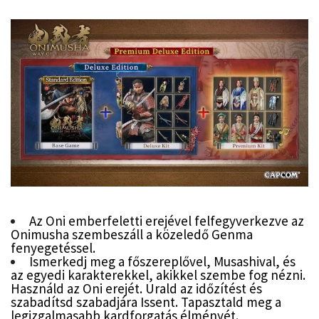
Az Oni emberfeletti erejével felfegyverkezve az
Onimusha szembeszáll a közeledő Genma
fenyegetéssel.
Ismerkedj meg a főszereplővel, Musashival, és
az egyedi karakterekkel, akikkel szembe fog nézni.
Használd az Oni erejét. Urald az időzítést és
szabadítsd szabadjára Issent. Tapasztald meg a
legizgalmasabb kardforgatás élményét.