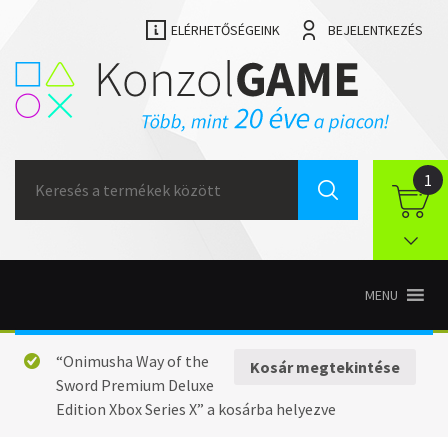
ELÉRHETŐSÉGEINK
BEJELENTKEZÉS
Search
1
for:
MENU
“Onimusha Way of the
Kosár megtekintése
Sword Premium Deluxe
Edition Xbox Series X” a kosárba helyezve