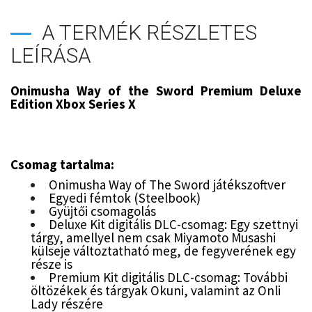
A TERMÉK RÉSZLETES
LEÍRÁSA
Onimusha Way of the Sword Premium Deluxe
Edition Xbox Series X
Csomag tartalma:
Onimusha Way of The Sword játékszoftver
Egyedi fémtok (Steelbook)
Gyüjtői csomagolás
Deluxe Kit digitális DLC-csomag: Egy szettnyi
tárgy, amellyel nem csak Miyamoto Musashi
külseje változtatható meg, de fegyverének egy
része is
Premium Kit digitális DLC-csomag: További
öltözékek és tárgyak Okuni, valamint az Onli
Lady részére