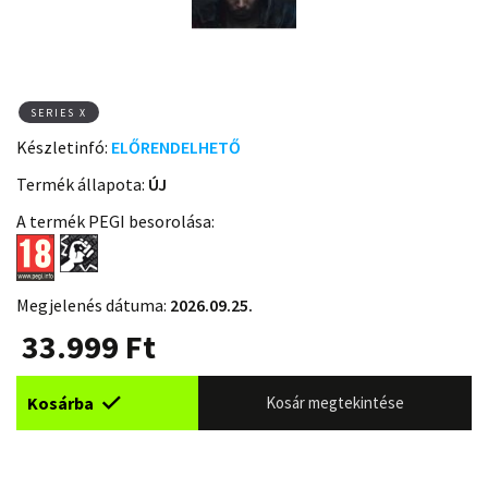
SERIES X
Készletinfó:
ELŐRENDELHETŐ
Termék állapota:
ÚJ
A termék PEGI besorolása:
Megjelenés dátuma:
2026.09.25.
33.999
Ft
Kosárba
Kosár megtekintése