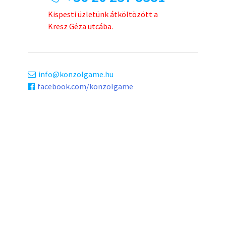
Kispesti üzletünk átköltözött a
Kresz Géza utcába.
info
konzolgame.hu
facebook.com/konzolgame