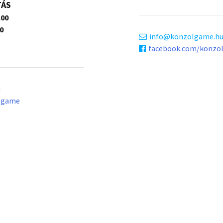
TÁS
.00
0
info
konzolgame.h
facebook.com/konzo
u
lgame