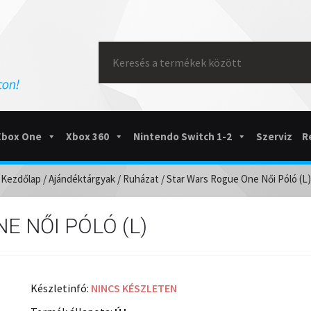
Search
for:
Xbox One
Xbox 360
Nintendo Switch 1-2
Szerviz
R
Kezdőlap
/
Ajándéktárgyak
/
Ruházat
/ Star Wars Rogue One Női Póló (L)
E NŐI PÓLÓ (L)
Készletinfó:
NINCS KÉSZLETEN