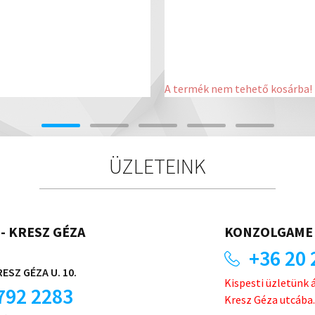
A termék nem tehető kosárba!
ÜZLETEINK
- KRESZ GÉZA
KONZOLGAME 
+36 20 
ESZ GÉZA U. 10.
Kispesti üzletünk 
792 2283
Kresz Géza utcába.