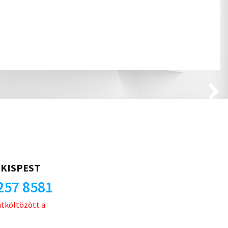
KISPEST
257 8581
átköltözött a