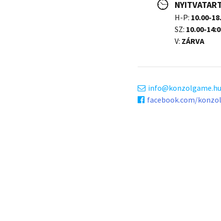
NYITVATAR
H-P:
10.00-18
SZ:
10.00-14:0
V:
ZÁRVA
info
konzolgame.h
facebook.com/konzo