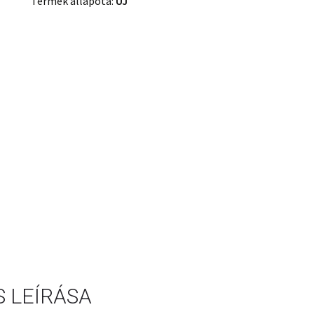
Termék állapota:
ÚJ
 LEÍRÁSA