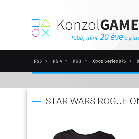
PS5
PS 4
PS 3
Xbox Series X/S
STAR WARS ROGUE ON