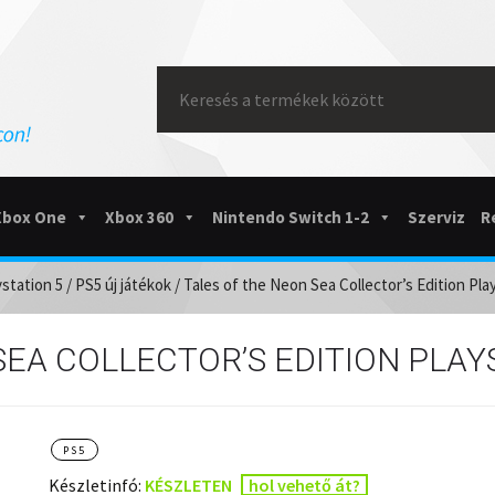
Search
for:
Xbox One
Xbox 360
Nintendo Switch 1-2
Szerviz
R
ystation 5
/
PS5 új játékok
/ Tales of the Neon Sea Collector’s Edition Pla
EA COLLECTOR’S EDITION PLAYS
PS5
Készletinfó:
KÉSZLETEN
hol vehető át?