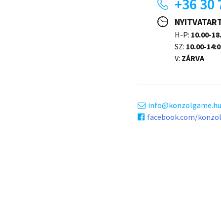
+36 30 
NYITVATAR
H-P:
10.00-18
SZ:
10.00-14:0
V:
ZÁRVA
info
konzolgame.h
facebook.com/konzo