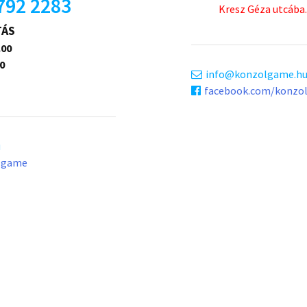
792 2283
Kresz Géza utcába.
TÁS
.00
0
info
konzolgame.h
facebook.com/konzo
u
lgame