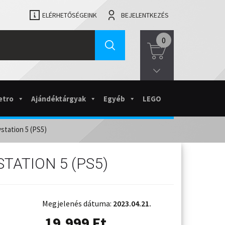
ELÉRHETŐSÉGEINK
BEJELENTKEZÉS
0
etro
Ajándéktárgyak
Egyéb
LEGO
ystation 5 (PS5)
TATION 5 (PS5)
Megjelenés dátuma:
2023.04.21.
19.999
Ft