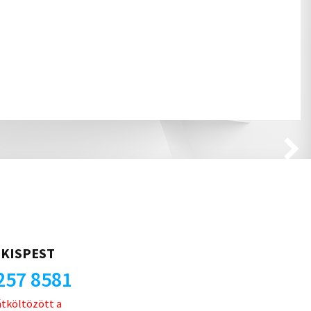
KISPEST
257 8581
átköltözött a