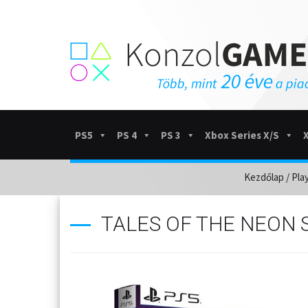
PS5
PS 4
PS 3
Xbox Series X/S
Kezdőlap
/
Pla
TALES OF THE NEON S