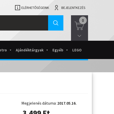
ELÉRHETŐSÉGEINK
BEJELENTKEZÉS
0
etro
Ajándéktárgyak
Egyéb
LEGO
Megjelenés dátuma:
2017.05.16.
3.499
Ft