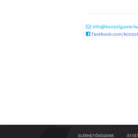
info
konzolgame.h
facebook.com/konzo
ELÉRHETŐSÉGEINK
ÁTVÉ