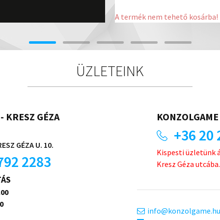
A termék nem tehető kosárba!
ÜZLETEINK
- KRESZ GÉZA
KONZOLGAME 
+36 20 
ESZ GÉZA U. 10.
Kispesti üzletünk 
792 2283
Kresz Géza utcába.
TÁS
.00
0
info
konzolgame.h