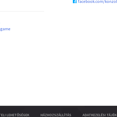
facebook.com/konzo
u
lgame
TELI LEHETŐSÉGEK
HÁZHOZSZÁLLÍTÁS
ADATKEZELÉSI TÁJÉ