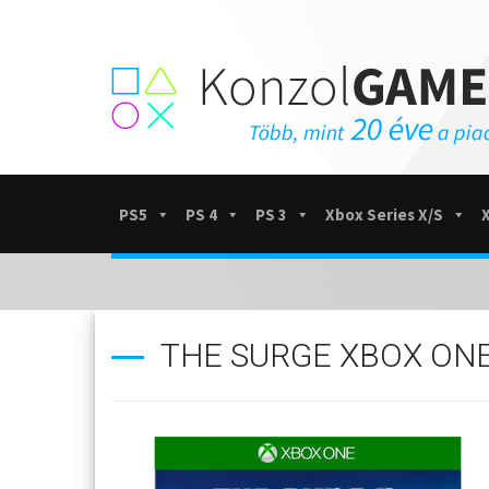
PS5
PS 4
PS 3
Xbox Series X/S
THE SURGE XBOX ON