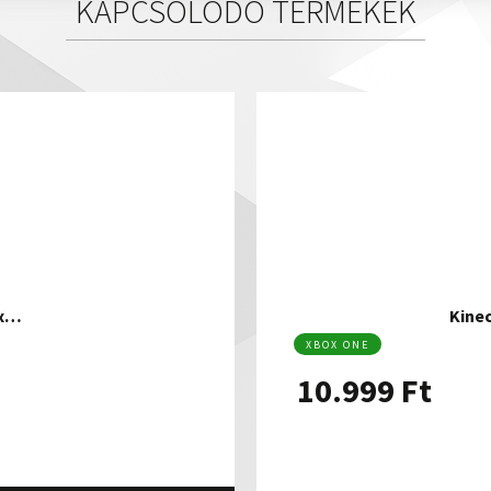
KAPCSOLÓDÓ TERMÉKEK
ox…
Kine
XBOX ONE
10.999
Ft