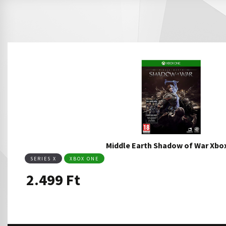
Middle Earth Shadow of War Xb
SERIES X
XBOX ONE
2.499
Ft