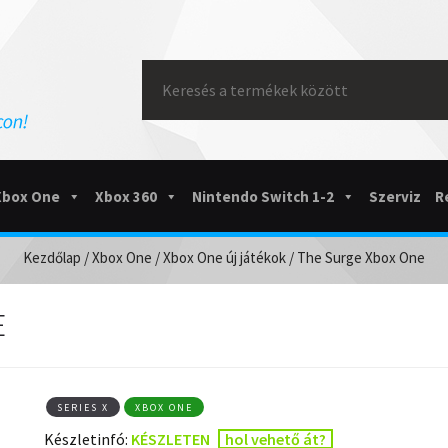
Search
for:
Xbox One
Xbox 360
Nintendo Switch 1-2
Szerviz
R
Kezdőlap
/
Xbox One
/
Xbox One új játékok
/ The Surge Xbox One
E
SERIES X
XBOX ONE
Készletinfó:
KÉSZLETEN
hol vehető át?