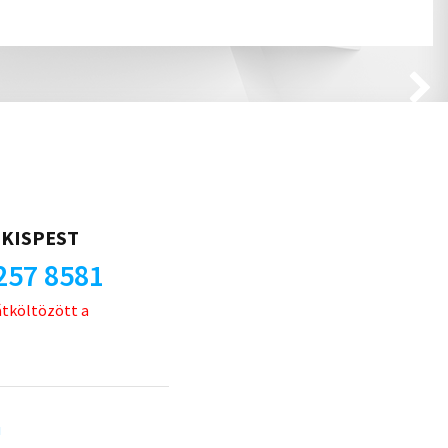
KISPEST
257 8581
átköltözött a
u