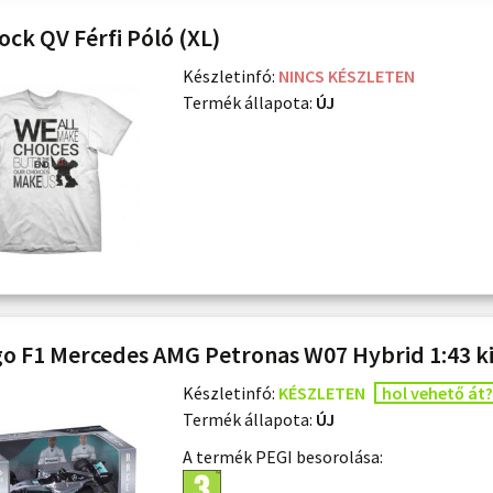
ock QV Férfi Póló (XL)
Készletinfó:
NINCS KÉSZLETEN
Termék állapota:
ÚJ
o F1 Mercedes AMG Petronas W07 Hybrid 1:43 k
Készletinfó:
KÉSZLETEN
hol vehető át?
Termék állapota:
ÚJ
A termék PEGI besorolása: