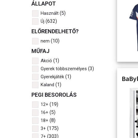
ÁLLAPOT
(5)
Használt
(632)
Új
ELŐRENDELHETŐ?
(10)
nem
MŰFAJ
(1)
Akció
(3)
Gyerek többszemélyes
(1)
Gyerekjáték
BaByl
(1)
Kaland
PEGI BESOROLÁS
(19)
12+
(5)
16+
(8)
18+
(175)
3+
(303)
7+