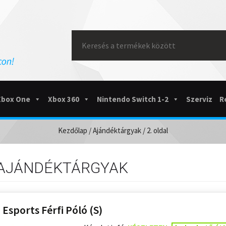
Search
for:
Xbox One
Xbox 360
Nintendo Switch 1-2
Szerviz
R
Kezdőlap
/
Ajándéktárgyak
/ 2. oldal
AJÁNDÉKTÁRGYAK
 Esports Férfi Póló (S)