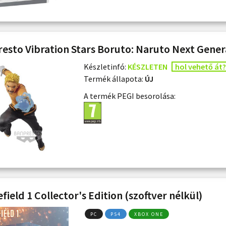
esto Vibration Stars Boruto: Naruto Next Genera
Készletinfó:
KÉSZLETEN
hol vehető át?
Termék állapota:
ÚJ
A termék PEGI besorolása:
field 1 Collector's Edition (szoftver nélkül)
PC
PS4
XBOX ONE