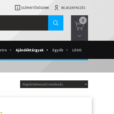
ELÉRHETŐSÉGEINK
BEJELENTKEZÉS
0
etro
Ajándéktárgyak
Egyéb
LEGO