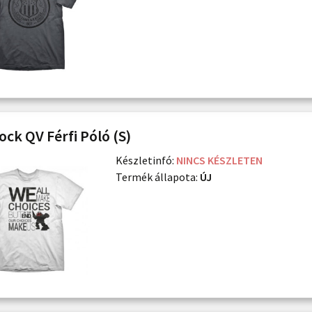
ock QV Férfi Póló (S)
Készletinfó:
NINCS KÉSZLETEN
Termék állapota:
ÚJ