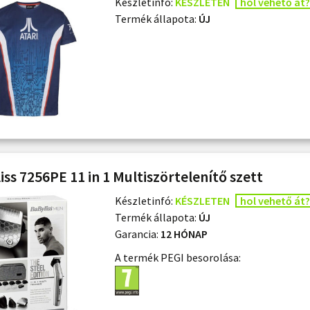
Készletinfó:
KÉSZLETEN
hol vehető át?
Termék állapota:
ÚJ
iss 7256PE 11 in 1 Multiszörtelenítő szett
Készletinfó:
KÉSZLETEN
hol vehető át?
Termék állapota:
ÚJ
Garancia:
12 HÓNAP
A termék PEGI besorolása: