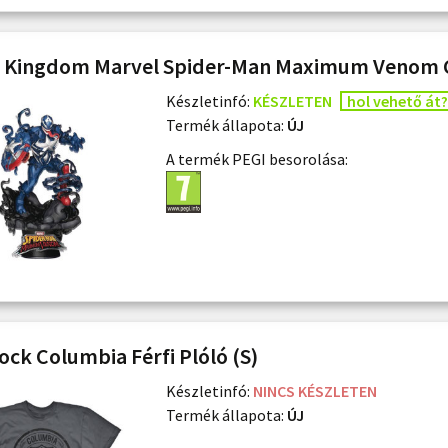
 Kingdom Marvel Spider-Man Maximum Venom C
Készletinfó:
KÉSZLETEN
hol vehető át?
Termék állapota:
ÚJ
A termék PEGI besorolása:
ock Columbia Férfi Plóló (S)
Készletinfó:
NINCS KÉSZLETEN
Termék állapota:
ÚJ