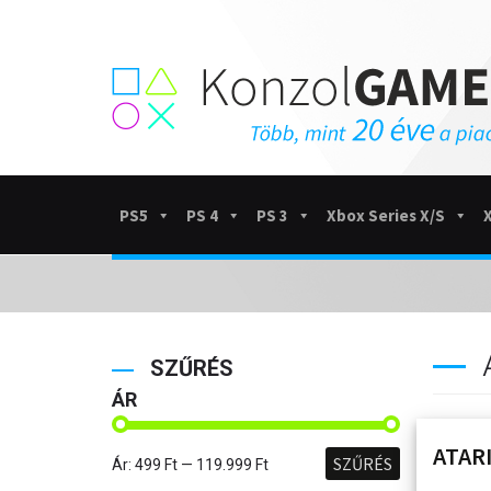
PS5
PS 4
PS 3
Xbox Series X/S
SZŰRÉS
ÁR
ATARI
SZŰRÉS
Ár:
499 Ft
—
119.999 Ft