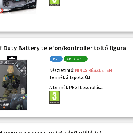
of Duty Battery telefon/kontroller töltő figura
PS4
XBOX ONE
Készletinfó:
NINCS KÉSZLETEN
Termék állapota:
ÚJ
A termék PEGI besorolása: