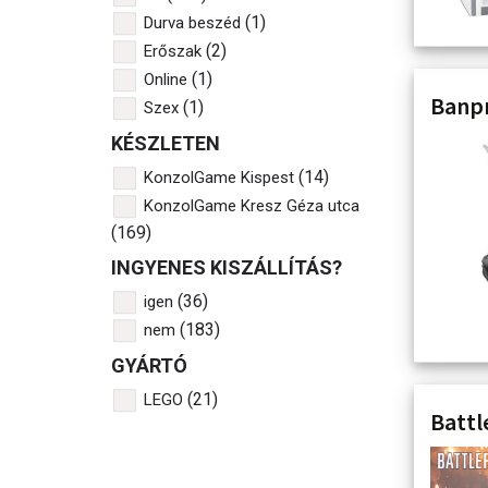
(1)
Durva beszéd
(2)
Erőszak
(1)
Online
Banpr
(1)
Szex
KÉSZLETEN
(14)
KonzolGame Kispest
KonzolGame Kresz Géza utca
(169)
INGYENES KISZÁLLÍTÁS?
(36)
igen
(183)
nem
GYÁRTÓ
(21)
LEGO
Battle