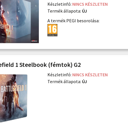
Készletinfó:
NINCS KÉSZLETEN
Termék állapota:
ÚJ
A termék PEGI besorolása:
efield 1 Steelbook (fémtok) G2
Készletinfó:
NINCS KÉSZLETEN
Termék állapota:
ÚJ