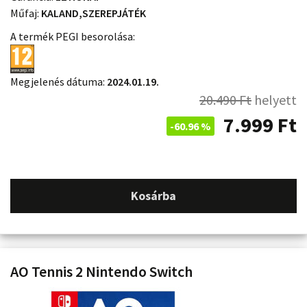
Műfaj:
KALAND,SZEREPJÁTÉK
A termék PEGI besorolása:
Megjelenés dátuma:
2024.01.19.
20.490
Ft
helyett
7.999
Ft
-60.96 %
Kosárba
AO Tennis 2 Nintendo Switch