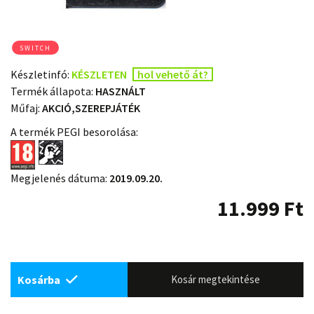
SWITCH
Készletinfó:
KÉSZLETEN
hol vehető át?
Termék állapota:
HASZNÁLT
Műfaj:
AKCIÓ,SZEREPJÁTÉK
A termék PEGI besorolása:
Megjelenés dátuma:
2019.09.20.
11.999
Ft
Kosárba
Kosár megtekintése