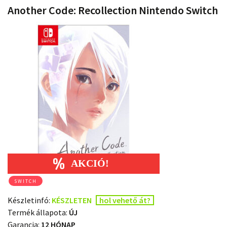
Another Code: Recollection Nintendo Switch
SWITCH
Készletinfó:
KÉSZLETEN
hol vehető át?
Termék állapota:
ÚJ
Garancia:
12 HÓNAP