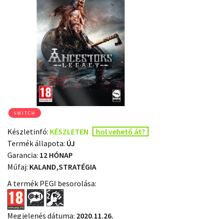
SWITCH
Készletinfó:
KÉSZLETEN
hol vehető át?
Termék állapota:
ÚJ
Garancia:
12 HÓNAP
Műfaj:
KALAND,STRATÉGIA
A termék PEGI besorolása:
Megjelenés dátuma:
2020.11.26.