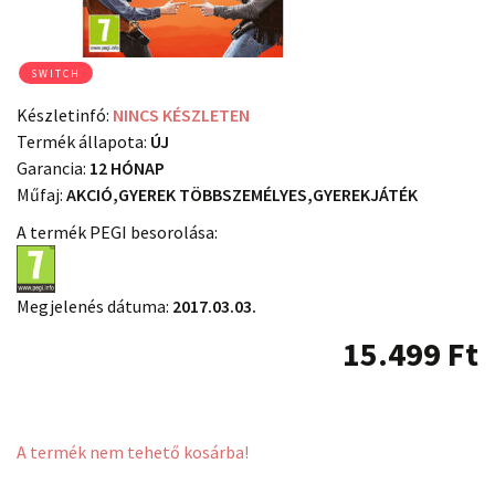
SWITCH
Készletinfó:
NINCS KÉSZLETEN
Termék állapota:
ÚJ
Garancia:
12 HÓNAP
Műfaj:
AKCIÓ,GYEREK TÖBBSZEMÉLYES,GYEREKJÁTÉK
A termék PEGI besorolása:
Megjelenés dátuma:
2017.03.03.
15.499
Ft
A termék nem tehető kosárba!