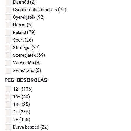
(2)
Életmód
(73)
Gyerek többszemélyes
(92)
Gyerekjáték
(6)
Horror
(79)
Kaland
(26)
Sport
(27)
Stratégia
(69)
Szerepjáték
(8)
Verekedős
(6)
Zene/Tánc
PEGI BESOROLÁS
(105)
12+
(40)
16+
(25)
18+
(235)
3+
(128)
7+
(22)
Durva beszéd