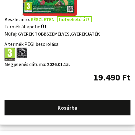
Készletinfó:
KÉSZLETEN
hol vehető át?
Termék állapota:
ÚJ
Műfaj:
GYEREK TÖBBSZEMÉLYES,GYEREKJÁTÉK
A termék PEGI besorolása:
Megjelenés dátuma:
2026.01.15.
19.490
Ft
Kosárba