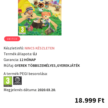
SWITCH
Készletinfó:
NINCS KÉSZLETEN
Termék állapota:
ÚJ
Garancia:
12 HÓNAP
Műfaj:
GYEREK TÖBBSZEMÉLYES,GYEREKJÁTÉK
A termék PEGI besorolása:
Megjelenés dátuma:
2020.03.20.
18.999
Ft