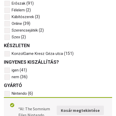
(91)
Erőszak
(2)
Félelem
(3)
Kábítószerek
(39)
Online
(2)
Szerencsejáték
(2)
Szex
KÉSZLETEN
(151)
KonzolGame Kresz Géza utca
INGYENES KISZÁLLÍTÁS?
(41)
igen
(36)
nem
GYÁRTÓ
(6)
Nintendo
NINTENDO SWITCH 1-2
“AI: The Somnium
Kosár megtekintése
Files Nintendo