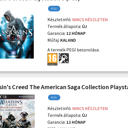
PS3
Készletinfó:
NINCS KÉSZLETEN
Termék állapota:
ÚJ
Garancia:
12 HÓNAP
Műfaj:
KALAND
A termék PEGI besorolása:
sin's Creed The American Saga Collection Playsta
PS3
Készletinfó:
NINCS KÉSZLETEN
Termék állapota:
ÚJ
Garancia:
12 HÓNAP