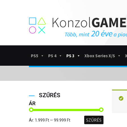
PS5
PS 4
PS 3
Xbox Series X/S
SZŰRÉS
ÁR
SZŰRÉS
Ár:
1.999 Ft
—
99.999 Ft