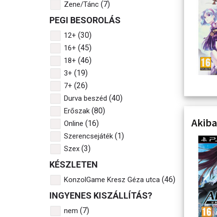
(7)
Zene/Tánc
PEGI BESOROLÁS
(30)
12+
(45)
16+
(46)
18+
(19)
3+
(26)
7+
(40)
Durva beszéd
(80)
Erőszak
Akiba
(16)
Online
(1)
Szerencsejáték
(3)
Szex
KÉSZLETEN
(46)
KonzolGame Kresz Géza utca
INGYENES KISZÁLLÍTÁS?
(7)
nem