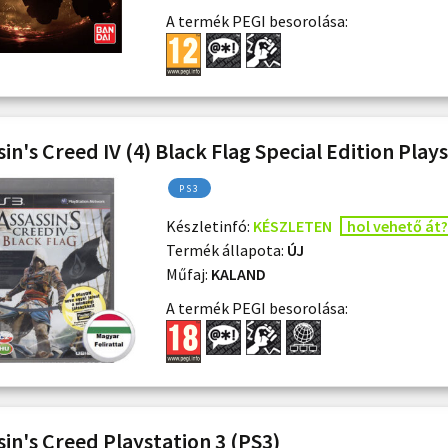
A termék PEGI besorolása:
sin's Creed IV (4) Black Flag Special Edition Play
PS3
Készletinfó:
KÉSZLETEN
hol vehető át?
Termék állapota:
ÚJ
Műfaj:
KALAND
A termék PEGI besorolása:
sin's Creed Playstation 3 (PS3)