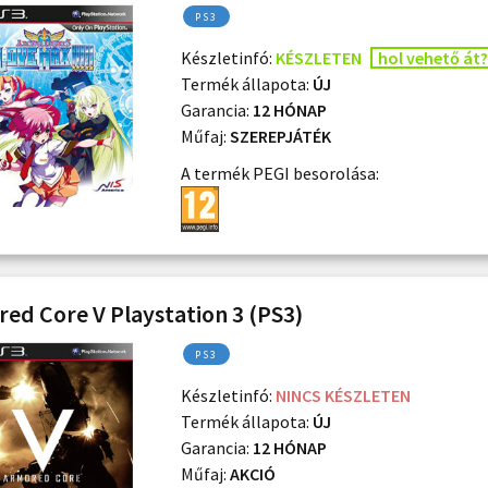
PS3
Készletinfó:
KÉSZLETEN
hol vehető át?
Termék állapota:
ÚJ
Garancia:
12 HÓNAP
Műfaj:
SZEREPJÁTÉK
A termék PEGI besorolása:
ed Core V Playstation 3 (PS3)
PS3
Készletinfó:
NINCS KÉSZLETEN
Termék állapota:
ÚJ
Garancia:
12 HÓNAP
Műfaj:
AKCIÓ