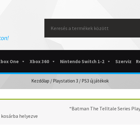
Search
for:
Xbox One
Xbox 360
Nintendo Switch 1-2
Szerviz
R
Kezdőlap
/
Playstation 3
/ PS3 új játékok
PS3 ÚJ JÁTÉKOK
“Batman The Telltale Series Play
kosárba helyezve