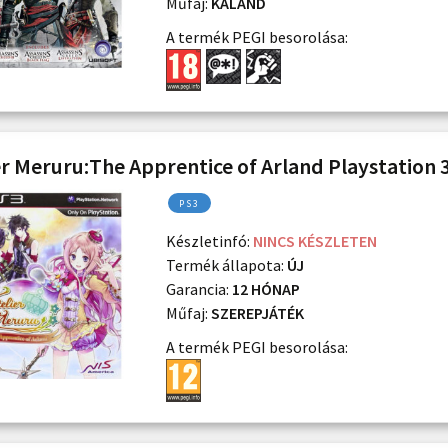
Műfaj:
KALAND
A termék PEGI besorolása:
er Meruru:The Apprentice of Arland Playstation 3
PS3
Készletinfó:
NINCS KÉSZLETEN
Termék állapota:
ÚJ
Garancia:
12 HÓNAP
Műfaj:
SZEREPJÁTÉK
A termék PEGI besorolása: