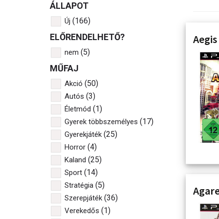
ÁLLAPOT
(166)
Új
ELŐRENDELHETŐ?
Aegis
(5)
nem
MŰFAJ
(50)
Akció
(3)
Autós
(1)
Életmód
(17)
Gyerek többszemélyes
(25)
Gyerekjáték
(4)
Horror
(25)
Kaland
(14)
Sport
(5)
Stratégia
Agare
(36)
Szerepjáték
(1)
Verekedős