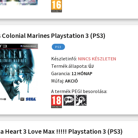
s Colonial Marines Playstation 3 (PS3)
PS3
Készletinfó:
NINCS KÉSZLETEN
Termék állapota:
ÚJ
Garancia:
12 HÓNAP
Műfaj:
AKCIÓ
A termék PEGI besorolása:
a Heart 3 Love Max !!!!! Playstation 3 (PS3)