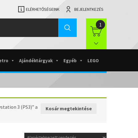
ELÉRHETŐSÉGEINK
BEJELENTKEZÉS
1
etro
Ajándéktárgyak
Egyéb
LEGO
station 3 (PS3)” a
Kosár megtekintése