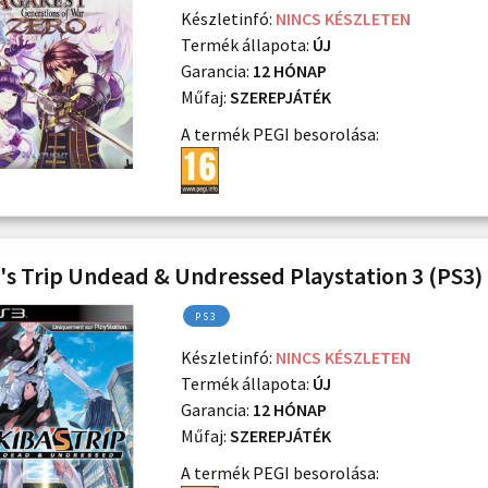
Készletinfó:
NINCS KÉSZLETEN
Termék állapota:
ÚJ
Garancia:
12 HÓNAP
Műfaj:
SZEREPJÁTÉK
A termék PEGI besorolása:
's Trip Undead & Undressed Playstation 3 (PS3)
PS3
Készletinfó:
NINCS KÉSZLETEN
Termék állapota:
ÚJ
Garancia:
12 HÓNAP
Műfaj:
SZEREPJÁTÉK
A termék PEGI besorolása: