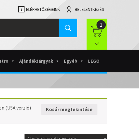
ELÉRHETŐSÉGEINK
BEJELENTKEZÉS
1
etro
Ajándéktárgyak
Egyéb
LEGO
en (USA verzió)
Kosár megtekintése