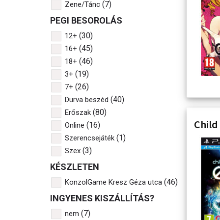
(7)
Zene/Tánc
PEGI BESOROLÁS
(30)
12+
(45)
16+
(46)
18+
(19)
3+
(26)
7+
(40)
Durva beszéd
(80)
Erőszak
Child
(16)
Online
(1)
Szerencsejáték
(3)
Szex
KÉSZLETEN
(46)
KonzolGame Kresz Géza utca
INGYENES KISZÁLLÍTÁS?
(7)
nem