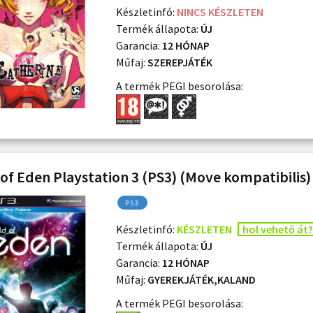
Készletinfó:
NINCS KÉSZLETEN
Termék állapota:
ÚJ
Garancia:
12 HÓNAP
Műfaj:
SZEREPJÁTÉK
A termék PEGI besorolása:
 of Eden Playstation 3 (PS3) (Move kompatibilis)
PS3
Készletinfó:
KÉSZLETEN
hol vehető át?
Termék állapota:
ÚJ
Garancia:
12 HÓNAP
Műfaj:
GYEREKJÁTÉK,KALAND
A termék PEGI besorolása: