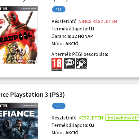
PS3
Készletinfó:
NINCS KÉSZLETEN
Termék állapota:
ÚJ
Garancia:
12 HÓNAP
Műfaj:
AKCIÓ
A termék PEGI besorolása:
nce Playstation 3 (PS3)
PS3
Készletinfó:
KÉSZLETEN
hol vehető át?
Termék állapota:
ÚJ
Műfaj:
AKCIÓ