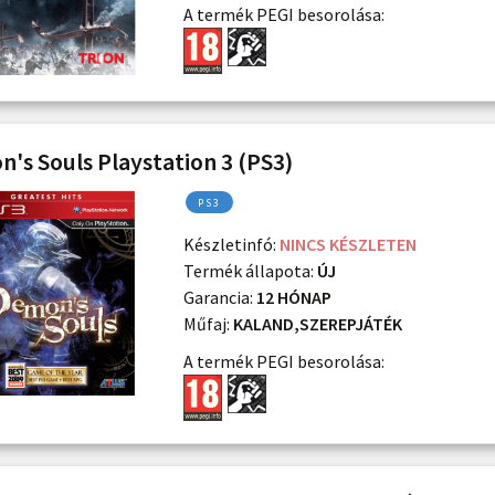
A termék PEGI besorolása:
's Souls Playstation 3 (PS3)
PS3
Készletinfó:
NINCS KÉSZLETEN
Termék állapota:
ÚJ
Garancia:
12 HÓNAP
Műfaj:
KALAND,SZEREPJÁTÉK
A termék PEGI besorolása: