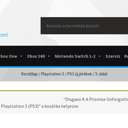
Search
for:
Xbox One
Xbox 360
Nintendo Switch 1-2
Szerviz
R
Kezdőlap
/
Playstation 3
/
PS3 új játékok
/ 3. oldal
PS3 ÚJ JÁTÉKOK
“Disgaea 4: A Promise Unforgott
Playstation 3 (PS3)” a kosárba helyezve