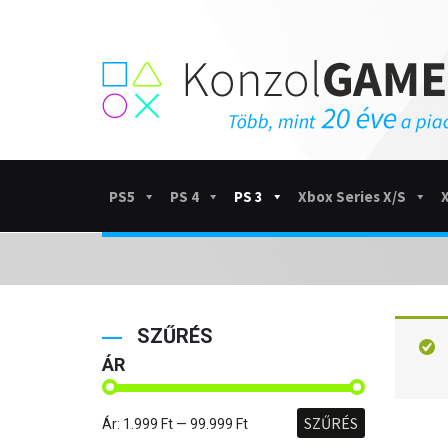
PS5
PS 4
PS 3
Xbox Series X/S
SZŰRÉS
ÁR
SZŰRÉS
Ár:
1.999 Ft
—
99.999 Ft