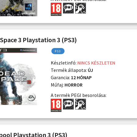
Space 3 Playstation 3 (PS3)
PS3
Készletinfó:
NINCS KÉSZLETEN
Termék állapota:
ÚJ
Garancia:
12 HÓNAP
Műfaj:
HORROR
A termék PEGI besorolása:
ool Playstation 3 (PS3)