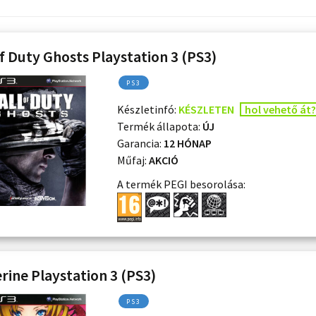
of Duty Ghosts Playstation 3 (PS3)
PS3
Készletinfó:
KÉSZLETEN
hol vehető át?
Termék állapota:
ÚJ
Garancia:
12 HÓNAP
Műfaj:
AKCIÓ
A termék PEGI besorolása:
rine Playstation 3 (PS3)
PS3