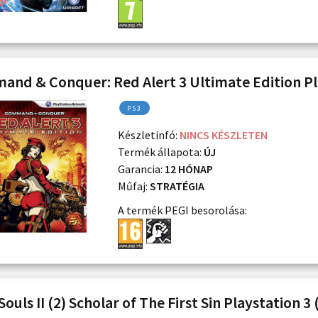
nd & Conquer: Red Alert 3 Ultimate Edition Pl
PS3
Készletinfó:
NINCS KÉSZLETEN
Termék állapota:
ÚJ
Garancia:
12 HÓNAP
Műfaj:
STRATÉGIA
A termék PEGI besorolása:
ouls II (2) Scholar of The First Sin Playstation 3 