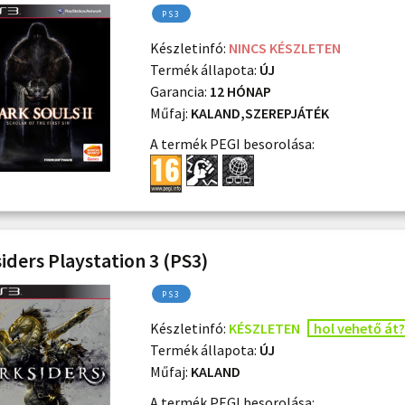
PS3
Készletinfó:
NINCS KÉSZLETEN
Termék állapota:
ÚJ
Garancia:
12 HÓNAP
Műfaj:
KALAND,SZEREPJÁTÉK
A termék PEGI besorolása:
iders Playstation 3 (PS3)
PS3
Készletinfó:
KÉSZLETEN
hol vehető át?
Termék állapota:
ÚJ
Műfaj:
KALAND
A termék PEGI besorolása: