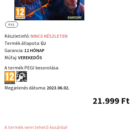
PS5
Készletinfó:
NINCS KÉSZLETEN
Termék állapota:
ÚJ
Garancia:
12 HÓNAP
Műfaj:
VEREKEDŐS
A termék PEGI besorolása:
Megjelenés dátuma:
2023.06.02.
21.999
Ft
A termék nem tehető kosárba!