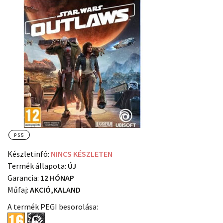
PS5
Készletinfó:
NINCS KÉSZLETEN
Termék állapota:
ÚJ
Garancia:
12 HÓNAP
Műfaj:
AKCIÓ,KALAND
A termék PEGI besorolása: