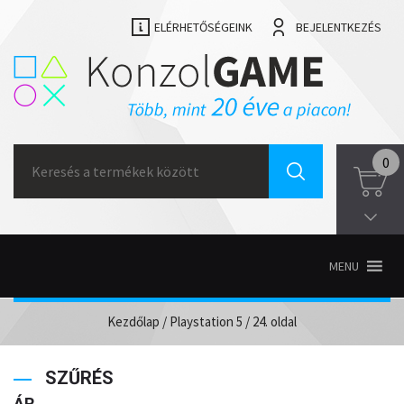
ELÉRHETŐSÉGEINK
BEJELENTKEZÉS
Search
0
for:
MENU
Kezdőlap
/
Playstation 5
/ 24. oldal
SZŰRÉS
ÁR