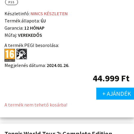
PS5
Készletinfó:
NINCS KÉSZLETEN
Termék állapota:
ÚJ
Garancia:
12 HÓNAP
Műfaj:
VEREKEDŐS
A termék PEGI besorolása:
Megjelenés dátuma:
2024.01.26.
44.999
Ft
+ AJÁNDÉK
A termék nem tehető kosárba!
Tennis World Tour 2: Complete Edition