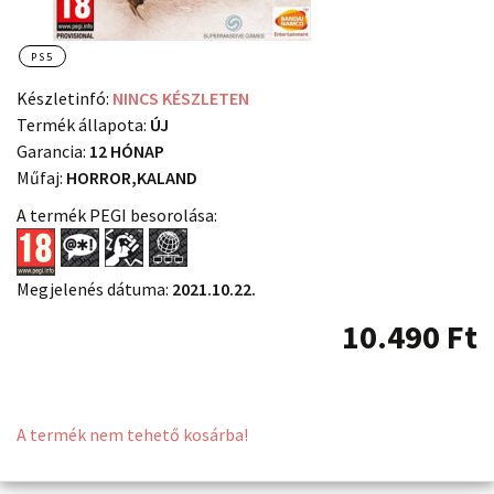
PS5
Készletinfó:
NINCS KÉSZLETEN
Termék állapota:
ÚJ
Garancia:
12 HÓNAP
Műfaj:
HORROR,KALAND
A termék PEGI besorolása:
Megjelenés dátuma:
2021.10.22.
10.490
Ft
A termék nem tehető kosárba!