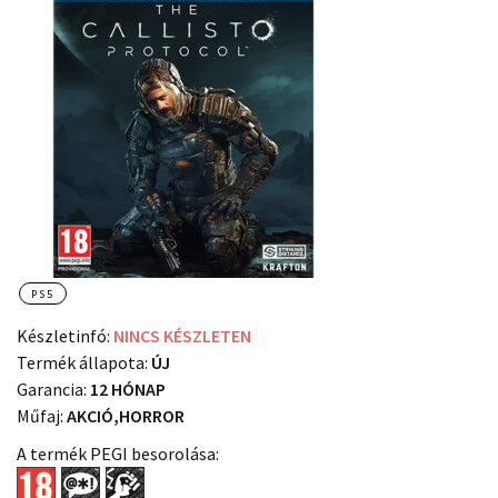
PS5
Készletinfó:
NINCS KÉSZLETEN
Termék állapota:
ÚJ
Garancia:
12 HÓNAP
Műfaj:
AKCIÓ,HORROR
A termék PEGI besorolása: