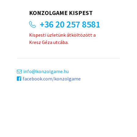
KONZOLGAME KISPEST
+36 20 257 8581
Kispesti üzletünk átköltözött a
Kresz Géza utcába.
info
konzolgame.hu
facebook.com/konzolgame