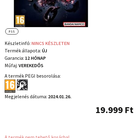
PS5
Készletinfó:
NINCS KÉSZLETEN
Termék állapota:
ÚJ
Garancia:
12 HÓNAP
Műfaj:
VEREKEDŐS
A termék PEGI besorolása:
Megjelenés dátuma:
2024.01.26.
19.999
Ft
A termék nem tehető kosárba!