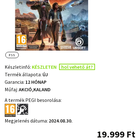
PS5
Készletinfó:
KÉSZLETEN
hol vehető át?
Termék állapota:
ÚJ
Garancia:
12 HÓNAP
Műfaj:
AKCIÓ,KALAND
A termék PEGI besorolása:
Megjelenés dátuma:
2024.08.30.
19.999
Ft