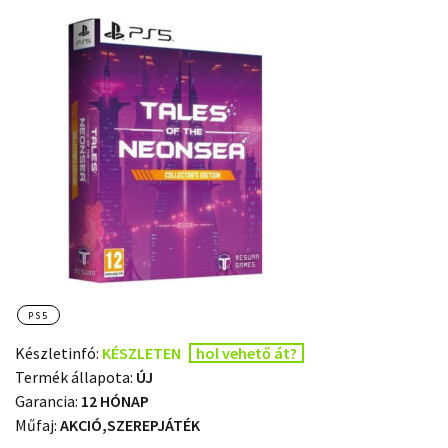
PS5
Készletinfó:
KÉSZLETEN
hol vehető át?
Termék állapota:
ÚJ
Garancia:
12 HÓNAP
Műfaj:
AKCIÓ,SZEREPJÁTÉK