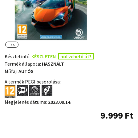
PS5
Készletinfó:
KÉSZLETEN
hol vehető át?
Termék állapota:
HASZNÁLT
Műfaj:
AUTÓS
A termék PEGI besorolása:
Megjelenés dátuma:
2023.09.14.
9.999
Ft