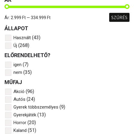
SZŰRÉS
Ár:
2.999 Ft
—
334.999 Ft
ÁLLAPOT
(43)
Használt
(268)
Új
ELŐRENDELHETŐ?
(7)
igen
(35)
nem
MŰFAJ
(96)
Akció
(24)
Autós
(9)
Gyerek többszemélyes
(13)
Gyerekjáték
(20)
Horror
(51)
Kaland