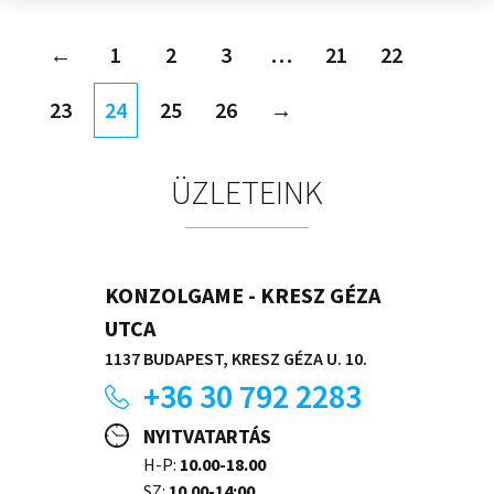
←
1
2
3
…
21
22
23
24
25
26
→
ÜZLETEINK
KONZOLGAME - KRESZ GÉZA
UTCA
1137 BUDAPEST, KRESZ GÉZA U. 10.
+36 30 792 2283
NYITVATARTÁS
H-P:
10.00-18.00
SZ:
10.00-14:00