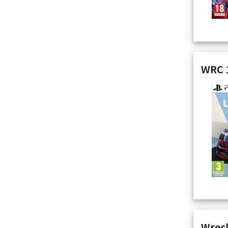
WRC 1
Wreck