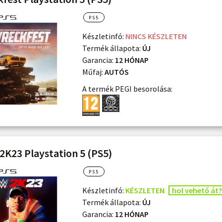
PS5
Készletinfó:
NINCS KÉSZLETEN
Termék állapota:
ÚJ
Garancia:
12 HÓNAP
Műfaj:
AUTÓS
A termék PEGI besorolása:
K23 Playstation 5 (PS5)
PS5
Készletinfó:
KÉSZLETEN
hol vehető át?
Termék állapota:
ÚJ
Garancia:
12 HÓNAP