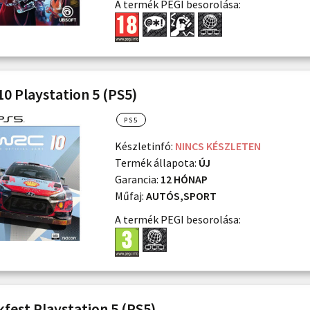
A termék PEGI besorolása:
0 Playstation 5 (PS5)
PS5
Készletinfó:
NINCS KÉSZLETEN
Termék állapota:
ÚJ
Garancia:
12 HÓNAP
Műfaj:
AUTÓS,SPORT
A termék PEGI besorolása:
fest Playstation 5 (PS5)