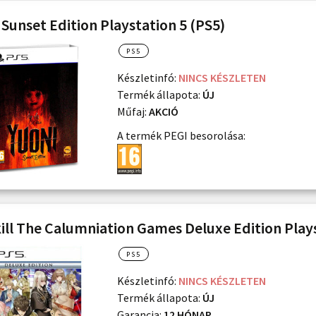
 Sunset Edition Playstation 5 (PS5)
PS5
Készletinfó:
NINCS KÉSZLETEN
Termék állapota:
ÚJ
Műfaj:
AKCIÓ
A termék PEGI besorolása:
ill The Calumniation Games Deluxe Edition Plays
PS5
Készletinfó:
NINCS KÉSZLETEN
Termék állapota:
ÚJ
Garancia:
12 HÓNAP