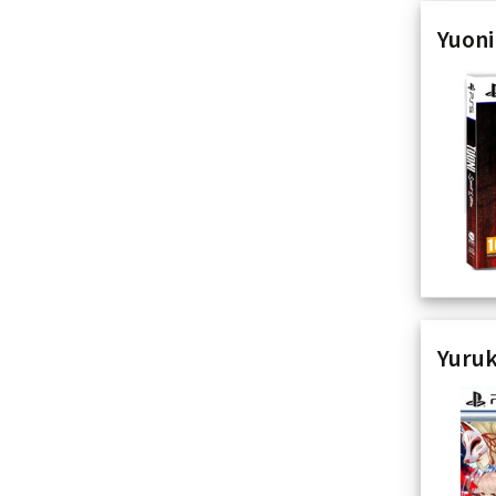
Yuoni
Yuruk