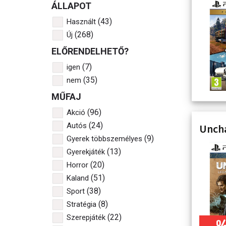
ÁLLAPOT
(43)
Használt
(268)
Új
ELŐRENDELHETŐ?
(7)
igen
(35)
nem
MŰFAJ
(96)
Akció
(24)
Autós
Uncha
(9)
Gyerek többszemélyes
(13)
Gyerekjáték
(20)
Horror
(51)
Kaland
(38)
Sport
(8)
Stratégia
(22)
Szerepjáték