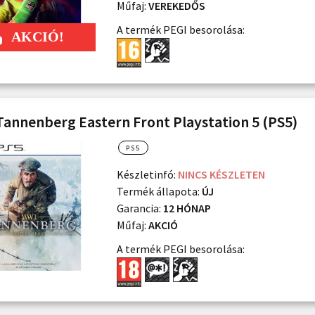
Műfaj:
VEREKEDŐS
A termék PEGI besorolása:
annenberg Eastern Front Playstation 5 (PS5)
PS5
Készletinfó:
NINCS KÉSZLETEN
Termék állapota:
ÚJ
Garancia:
12 HÓNAP
Műfaj:
AKCIÓ
A termék PEGI besorolása: