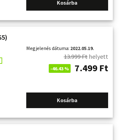
Kosárba
S5)
Megjelenés dátuma:
2022.05.19.
13.999
Ft
helyett
7.499
Ft
-46.43 %
Kosárba