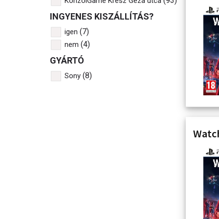
(93)
KonzolGame Kresz Géza utca
INGYENES KISZÁLLÍTÁS?
(7)
igen
(4)
nem
GYÁRTÓ
(8)
Sony
Watch