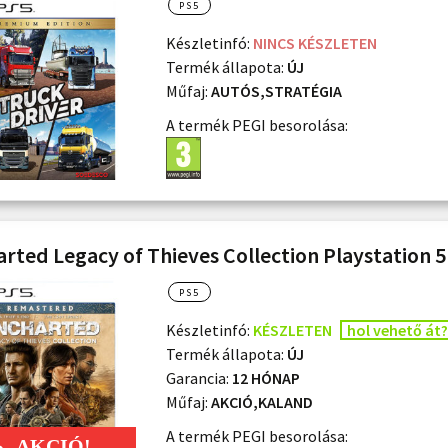
PS5
Készletinfó:
NINCS KÉSZLETEN
Termék állapota:
ÚJ
Műfaj:
AUTÓS,STRATÉGIA
A termék PEGI besorolása:
rted Legacy of Thieves Collection Playstation 5
PS5
Készletinfó:
KÉSZLETEN
hol vehető át?
Termék állapota:
ÚJ
Garancia:
12 HÓNAP
Műfaj:
AKCIÓ,KALAND
A termék PEGI besorolása: