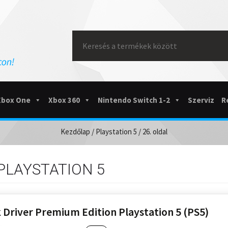
Search
for:
Xbox One
Xbox 360
Nintendo Switch 1-2
Szerviz
R
Kezdőlap
/
Playstation 5
/ 26. oldal
PLAYSTATION 5
 Driver Premium Edition Playstation 5 (PS5)