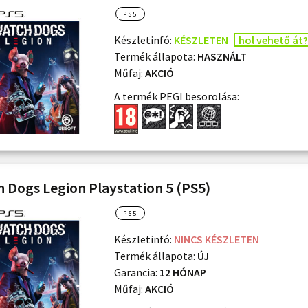
PS5
Készletinfó:
KÉSZLETEN
hol vehető át?
Termék állapota:
HASZNÁLT
Műfaj:
AKCIÓ
A termék PEGI besorolása:
 Dogs Legion Playstation 5 (PS5)
PS5
Készletinfó:
NINCS KÉSZLETEN
Termék állapota:
ÚJ
Garancia:
12 HÓNAP
Műfaj:
AKCIÓ