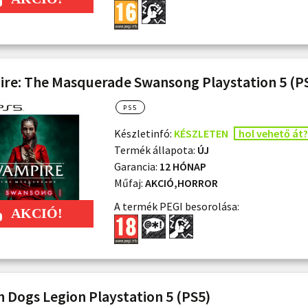
re: The Masquerade Swansong Playstation 5 (P
PS5
Készletinfó:
KÉSZLETEN
hol vehető át?
Termék állapota:
ÚJ
Garancia:
12 HÓNAP
Műfaj:
AKCIÓ,HORROR
A termék PEGI besorolása:
 Dogs Legion Playstation 5 (PS5)