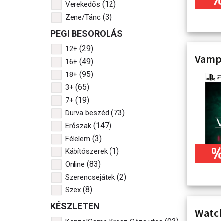
(12)
Verekedős
(3)
Zene/Tánc
PEGI BESOROLÁS
(29)
12+
Vampi
(49)
16+
(95)
18+
(65)
3+
(19)
7+
(73)
Durva beszéd
(147)
Erőszak
(3)
Félelem
(1)
Kábítószerek
(83)
Online
(2)
Szerencsejáték
(8)
Szex
KÉSZLETEN
Watch