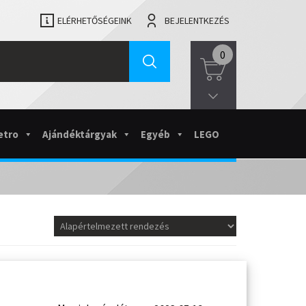
ELÉRHETŐSÉGEINK
BEJELENTKEZÉS
0
etro
Ajándéktárgyak
Egyéb
LEGO