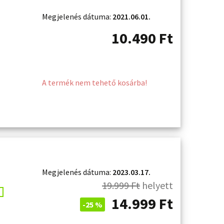
Megjelenés dátuma:
2021.06.01.
10.490
Ft
A termék nem tehető kosárba!
Megjelenés dátuma:
2023.03.17.
19.999
Ft
helyett
14.999
Ft
-25 %