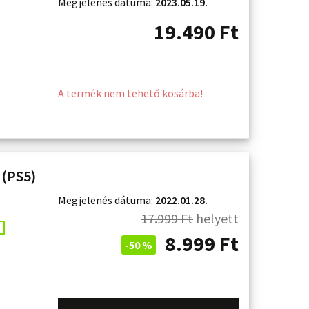
Megjelenés dátuma:
2023.05.19.
19.490
Ft
A termék nem tehető kosárba!
 (PS5)
Megjelenés dátuma:
2022.01.28.
17.999
Ft
helyett
8.999
Ft
-50 %