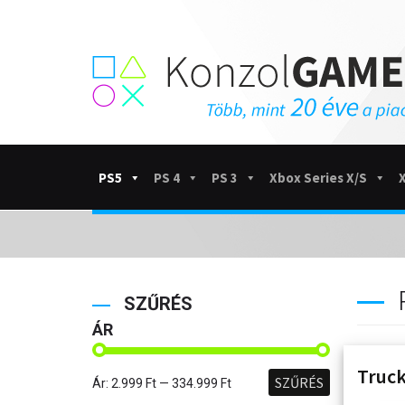
PS5
PS 4
PS 3
Xbox Series X/S
SZŰRÉS
ÁR
Truck
SZŰRÉS
Ár:
2.999 Ft
—
334.999 Ft