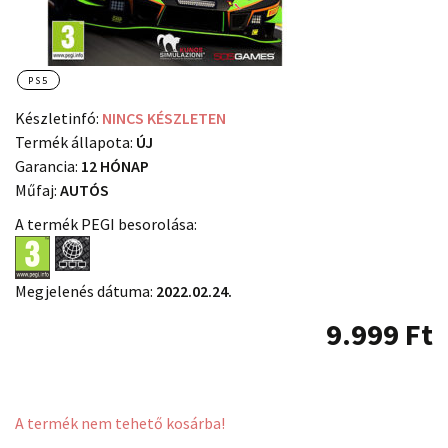
PS5
Készletinfó:
NINCS KÉSZLETEN
Termék állapota:
ÚJ
Garancia:
12 HÓNAP
Műfaj:
AUTÓS
A termék PEGI besorolása:
Megjelenés dátuma:
2022.02.24.
9.999
Ft
A termék nem tehető kosárba!