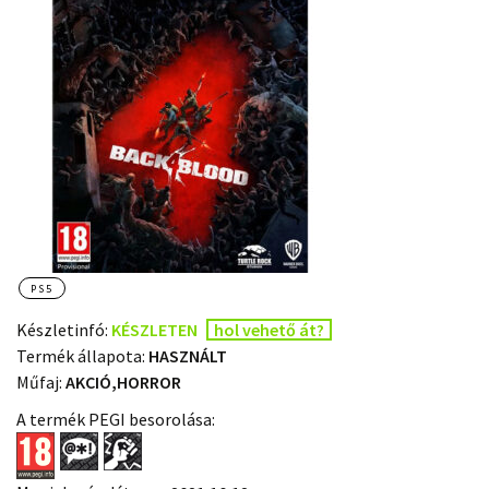
PS5
Készletinfó:
KÉSZLETEN
hol vehető át?
Termék állapota:
HASZNÁLT
Műfaj:
AKCIÓ,HORROR
A termék PEGI besorolása: