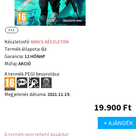
PS5
Készletinfó:
NINCS KÉSZLETEN
Termék állapota:
ÚJ
Garancia:
12 HÓNAP
Műfaj:
AKCIÓ
A termék PEGI besorolása:
Megjelenés dátuma:
2021.11.19.
19.900
Ft
+ AJÁNDÉK
A termék nem tehető kosárba!