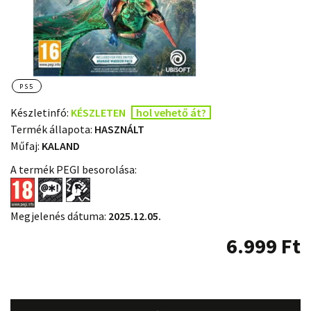
PS5
Készletinfó:
KÉSZLETEN
hol vehető át?
Termék állapota:
HASZNÁLT
Műfaj:
KALAND
A termék PEGI besorolása:
Megjelenés dátuma:
2025.12.05.
6.999
Ft