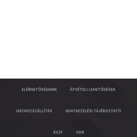
ELÉRHETŐSÉGEINK
ÁTVÉTELI LEHETŐSÉGEK
HÁZHOZSZÁLLÍTÁS
ADATKEZELÉSI TÁJÉKOZTATÓ
ÁSZF
ODR