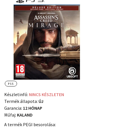
PS5
Készletinfó:
NINCS KÉSZLETEN
Termék állapota:
ÚJ
Garancia:
12 HÓNAP
Műfaj:
KALAND
A termék PEGI besorolása: