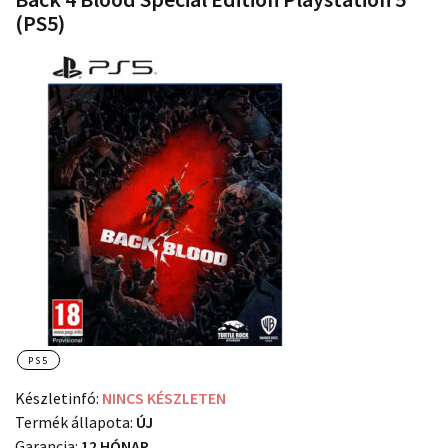
(PS5)
PS5
Készletinfó:
NINCS KÉSZLETEN
Termék állapota:
ÚJ
Garancia:
12 HÓNAP