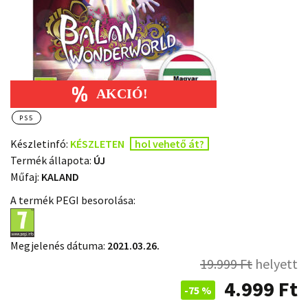
PS5
Készletinfó:
KÉSZLETEN
hol vehető át?
Termék állapota:
ÚJ
Műfaj:
KALAND
A termék PEGI besorolása:
Megjelenés dátuma:
2021.03.26.
19.999
Ft
helyett
4.999
Ft
-75 %