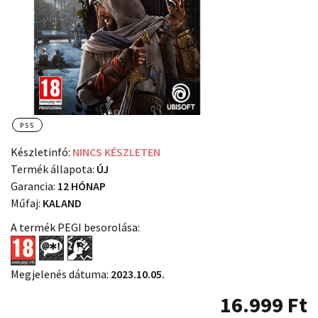
PS5
Készletinfó:
NINCS KÉSZLETEN
Termék állapota:
ÚJ
Garancia:
12 HÓNAP
Műfaj:
KALAND
A termék PEGI besorolása:
Megjelenés dátuma:
2023.10.05.
16.999
Ft