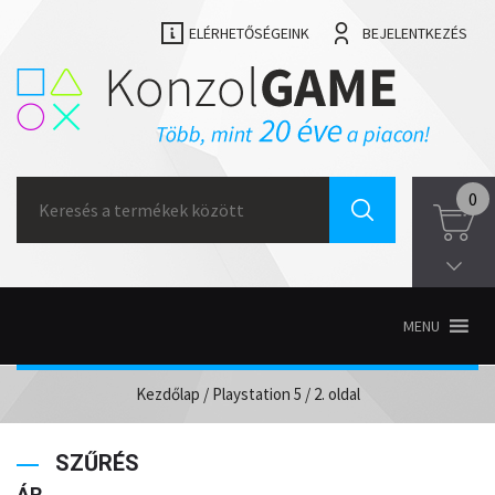
ELÉRHETŐSÉGEINK
BEJELENTKEZÉS
Search
0
for:
MENU
Kezdőlap
/
Playstation 5
/ 2. oldal
SZŰRÉS
ÁR