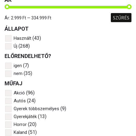
SZŰRÉS
Ár:
2.999 Ft
—
334.999 Ft
ÁLLAPOT
(43)
Használt
(268)
Új
ELŐRENDELHETŐ?
(7)
igen
(35)
nem
MŰFAJ
(96)
Akció
(24)
Autós
(9)
Gyerek többszemélyes
(13)
Gyerekjáték
(20)
Horror
(51)
Kaland