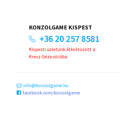
KONZOLGAME KISPEST
+36 20 257 8581
Kispesti üzletünk átköltözött a
Kresz Géza utcába.
info
konzolgame.hu
facebook.com/konzolgame