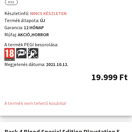
PS5
Készletinfó:
NINCS KÉSZLETEN
Termék állapota:
ÚJ
Garancia:
12 HÓNAP
Műfaj:
AKCIÓ,HORROR
A termék PEGI besorolása:
Megjelenés dátuma:
2021.10.12.
19.999
Ft
A termék nem tehető kosárba!
Back 4 Blood Special Edition Playstation 5