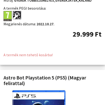
Műfaj:
GYEREK TÖBBSZEMÉLYES,GYEREKJÁTÉK,KALAND
A termék PEGI besorolása:
Megjelenés dátuma:
2022.10.27.
29.999
Ft
A termék nem tehető kosárba!
Astro Bot Playstation 5 (PS5) (Magyar
felirattal)