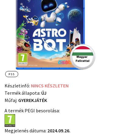
PS5
Készletinfó:
NINCS KÉSZLETEN
Termék állapota:
ÚJ
Műfaj:
GYEREKJÁTÉK
A termék PEGI besorolása:
Megjelenés dátuma:
2024.09.26.