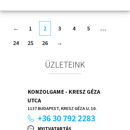
←
1
2
3
4
5
…
24
25
26
→
ÜZLETEINK
KONZOLGAME - KRESZ GÉZA
UTCA
1137 BUDAPEST, KRESZ GÉZA U. 10.
+36 30 792 2283
NYITVATARTÁS