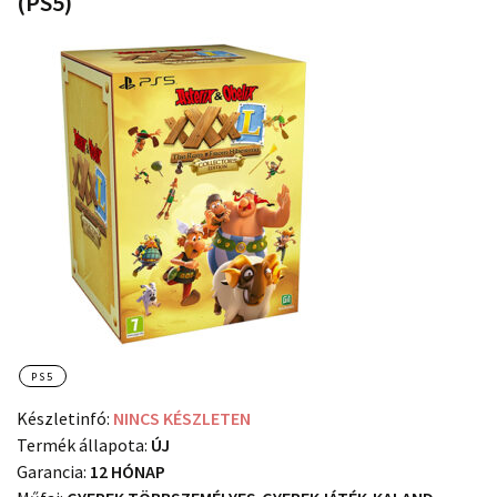
(PS5)
PS5
Készletinfó:
NINCS KÉSZLETEN
Termék állapota:
ÚJ
Garancia:
12 HÓNAP