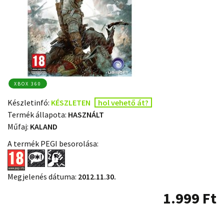
XBOX 360
Készletinfó:
KÉSZLETEN
hol vehető át?
Termék állapota:
HASZNÁLT
Műfaj:
KALAND
A termék PEGI besorolása:
Megjelenés dátuma:
2012.11.30.
1.999
Ft