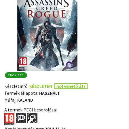
XBOX 360
Készletinfó:
KÉSZLETEN
hol vehető át?
Termék állapota:
HASZNÁLT
Műfaj:
KALAND
A termék PEGI besorolása:
Megjelenés dátuma:
2014.11.14.