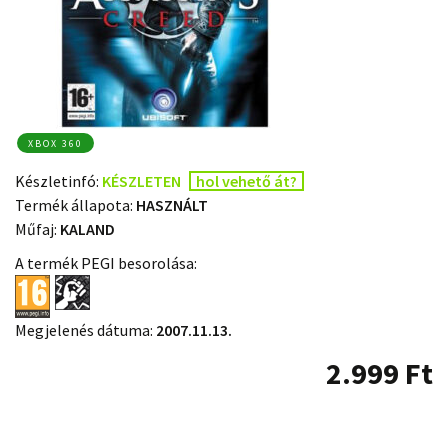
XBOX 360
Készletinfó:
KÉSZLETEN
hol vehető át?
Termék állapota:
HASZNÁLT
Műfaj:
KALAND
A termék PEGI besorolása:
Megjelenés dátuma:
2007.11.13.
2.999
Ft