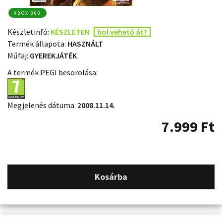
XBOX 360
Készletinfó:
KÉSZLETEN
hol vehető át?
Termék állapota:
HASZNÁLT
Műfaj:
GYEREKJÁTÉK
A termék PEGI besorolása:
Megjelenés dátuma:
2008.11.14.
7.999
Ft
Kosárba