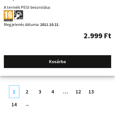
A termék PEGI besorolása:
Megjelenés dátuma:
2011.10.21.
2.999
Ft
Kosárba
1
2
3
4
…
12
13
14
→