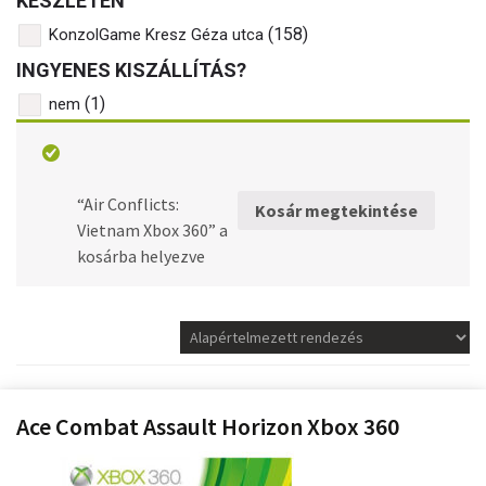
KÉSZLETEN
(158)
KonzolGame Kresz Géza utca
INGYENES KISZÁLLÍTÁS?
(1)
nem
XBOX 360 HASZNÁLT
JÁTÉKOK
“Air Conflicts:
Kosár megtekintése
Vietnam Xbox 360” a
kosárba helyezve
Ace Combat Assault Horizon Xbox 360