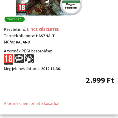
XBOX 360
Készletinfó:
NINCS KÉSZLETEN
Termék állapota:
HASZNÁLT
Műfaj:
KALAND
A termék PEGI besorolása:
Megjelenés dátuma:
2012.11.30.
2.999
Ft
A termék nem tehető kosárba!