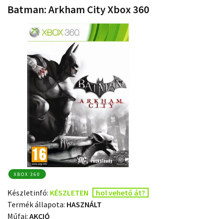
Batman: Arkham City Xbox 360
XBOX 360
Készletinfó:
KÉSZLETEN
hol vehető át?
Termék állapota:
HASZNÁLT
Műfaj:
AKCIÓ