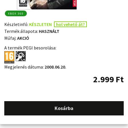
XBOX 360
Készletinfó:
KÉSZLETEN
hol vehető át?
Termék állapota:
HASZNÁLT
Műfaj:
AKCIÓ
A termék PEGI besorolása:
Megjelenés dátuma:
2008.06.20.
2.999
Ft
Kosárba