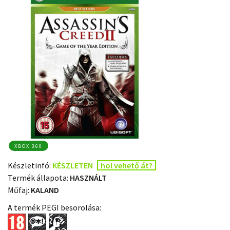
XBOX 360
Készletinfó:
KÉSZLETEN
hol vehető át?
Termék állapota:
HASZNÁLT
Műfaj:
KALAND
A termék PEGI besorolása: