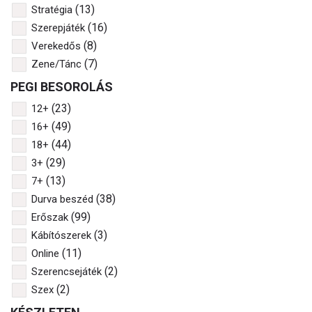
(13)
Stratégia
(16)
Szerepjáték
(8)
Verekedős
(7)
Zene/Tánc
PEGI BESOROLÁS
(23)
12+
(49)
16+
(44)
18+
(29)
3+
(13)
7+
(38)
Durva beszéd
(99)
Erőszak
(3)
Kábítószerek
(11)
Online
(2)
Szerencsejáték
(2)
Szex