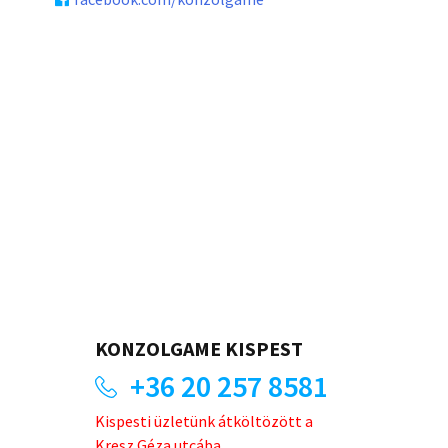
KONZOLGAME KISPEST
+36 20 257 8581
Kispesti üzletünk átköltözött a
Kresz Géza utcába.