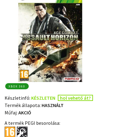
XBOX 360
Készletinfó:
KÉSZLETEN
hol vehető át?
Termék állapota:
HASZNÁLT
Műfaj:
AKCIÓ
A termék PEGI besorolása: