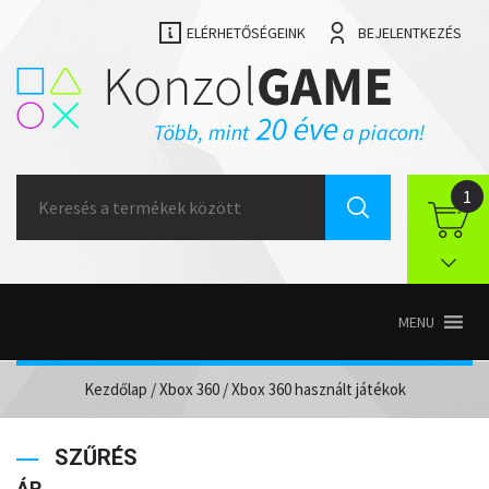
ELÉRHETŐSÉGEINK
BEJELENTKEZÉS
Search
1
for:
MENU
Kezdőlap
/
Xbox 360
/ Xbox 360 használt játékok
SZŰRÉS
ÁR