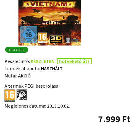
XBOX 360
Készletinfó:
KÉSZLETEN
hol vehető át?
Termék állapota:
HASZNÁLT
Műfaj:
AKCIÓ
A termék PEGI besorolása:
Megjelenés dátuma:
2013.10.02.
7.999
Ft