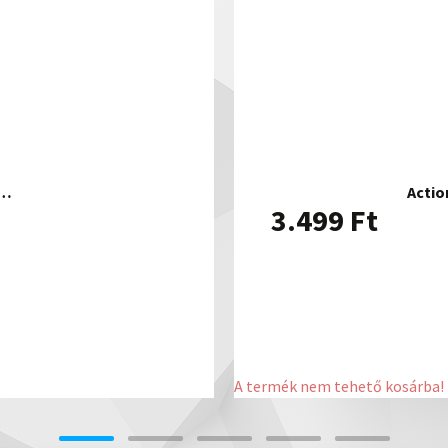
s…
Actio
3.499
Ft
A termék nem tehető kosárba!