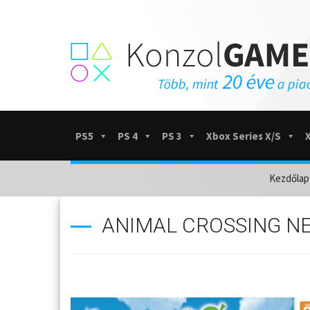
PS5
PS 4
PS 3
Xbox Series X/S
Kezdőlap
ANIMAL CROSSING N