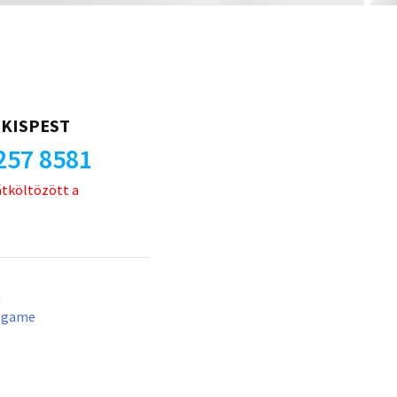
KISPEST
257 8581
átköltözött a
u
lgame