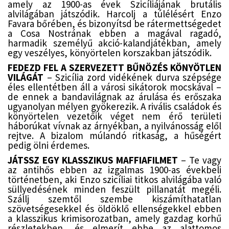
amely az 1900-as évek Szicíliájának brutális
alvilágában játszódik. Harcolj a túlélésért Enzo
Favara bőrében, és bizonyítsd be rátermettségedet
a Cosa Nostrának ebben a magával ragadó,
harmadik személyű akció-kalandjátékban, amely
egy veszélyes, könyörtelen korszakban játszódik.
FEDEZD FEL A SZERVEZETT BŰNÖZÉS KÖNYÖTLEN
VILÁGÁT
– Szicília zord vidékének durva szépsége
éles ellentétben áll a városi sikátorok mocskával –
de ennek a bandavilágnak az árulása és erőszaka
ugyanolyan mélyen gyökerezik. A rivális családok és
könyörtelen vezetőik véget nem érő területi
háborúkat vívnak az árnyékban, a nyilvánosság elől
rejtve. A bizalom múlandó ritkaság, a hűségért
pedig ölni érdemes.
JÁTSSZ EGY KLASSZIKUS MAFFIAFILMET
– Te vagy
az antihős ebben az izgalmas 1900-as évekbeli
történetben, aki Enzo szicíliai titkos alvilágába való
süllyedésének minden feszült pillanatát megéli.
Szállj szemtől szembe kiszámíthatatlan
szövetségesekkel és öldöklő ellenségekkel ebben
a klasszikus krimisorozatban, amely gazdag korhű
részletekben, és elmerít ebbe az alattomos