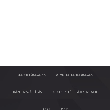
ELÉRHETŐSÉGEINK
ÁTVÉTELI LEHETŐSÉGEK
HÁZHOZSZÁLLÍTÁS
ADATKEZELÉSI TÁJÉKOZTATÓ
ÁSZF
ODR