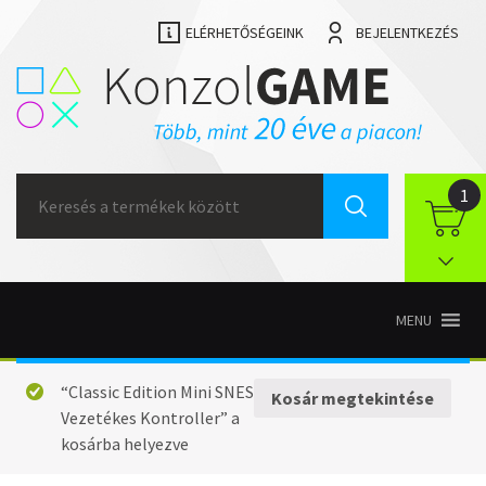
ELÉRHETŐSÉGEINK
BEJELENTKEZÉS
Search
1
for:
MENU
“Classic Edition Mini SNES
Kosár megtekintése
Vezetékes Kontroller” a
kosárba helyezve