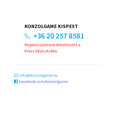
KONZOLGAME KISPEST
+36 20 257 8581
Kispesti üzletünk átköltözött a
Kresz Géza utcába.
info
konzolgame.hu
facebook.com/konzolgame