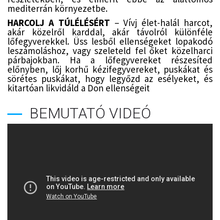
mediterrán környezetbe.
HARCOLJ A TÚLÉLÉSÉRT
– Vívj élet-halál harcot,
akár közelről karddal, akár távolról különféle
lőfegyverekkel. Üss lesből ellenségeket lopakodó
leszámoláshoz, vagy szeleteld fel őket közelharci
párbajokban. Ha a lőfegyvereket részesíted
előnyben, lőj korhű kézifegyvereket, puskákat és
sörétes puskákat, hogy legyőzd az esélyeket, és
kitartóan likvidáld a Don ellenségeit
BEMUTATÓ VIDEÓ