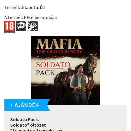
Termék állapota:
ÚJ
A termék PEGI besorolása:
+ AJÁNDÉK
Soldato Pack:
Soldato" öltözet
"Scannaturi Speciale" kés