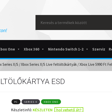
Search
for:
Xbox One
Xbox 360
Nintendo Switch 1-2
Szerviz
R
x Series X/S
/
Xbox Series X/S Live feltöltőkártyák
/ Xbox Live 5990 Ft Fe
FELTÖLŐKÁRTYA ESD
PC
SERIES X
XBOX ONE
Készletinfó:
KÉSZLETEN
hol vehető át?