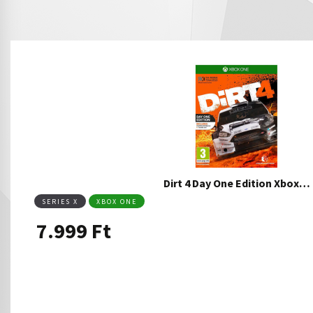
Dirt 4 Day One Edition Xbox…
SERIES X
XBOX ONE
7.999
Ft