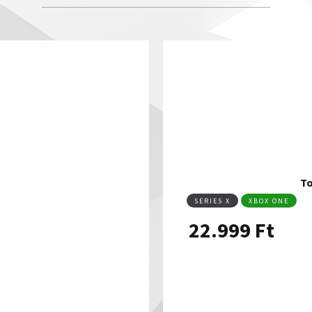
To
SERIES X
XBOX ONE
22.999
Ft