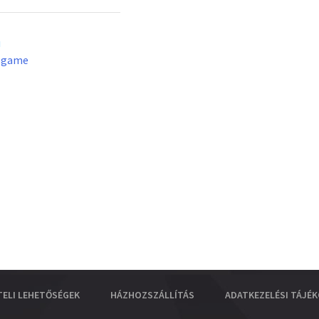
u
lgame
TELI LEHETŐSÉGEK
HÁZHOZSZÁLLÍTÁS
ADATKEZELÉSI TÁJÉ