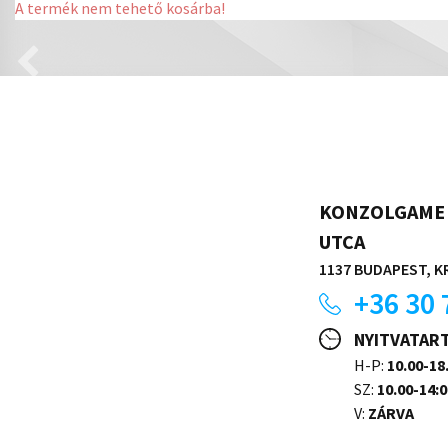
A termék nem tehető kosárba!
KONZOLGAME 
UTCA
1137 BUDAPEST, KR
+36 30 
NYITVATAR
H-P:
10.00-18
SZ:
10.00-14:0
V:
ZÁRVA