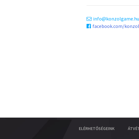
info
konzolgame.h
facebook.com/konzo
ELÉRHETŐSÉGEINK
ÁTVÉ