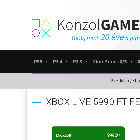
PS5
PS 4
PS 3
Xbox Series X/S
Kezdőlap
/
Xbo
XBOX LIVE 5990 FT 