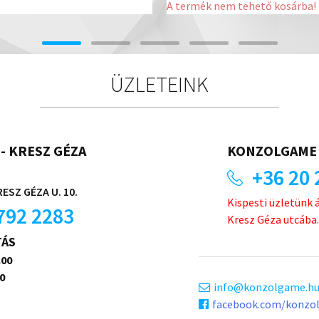
A termék nem tehető kosárba!
ÜZLETEINK
- KRESZ GÉZA
KONZOLGAME 
+36 20 
ESZ GÉZA U. 10.
Kispesti üzletünk 
792 2283
Kresz Géza utcába.
TÁS
.00
0
info
konzolgame.h
facebook.com/konzo