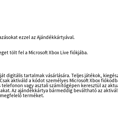
mazásokat ezzel az Ajándékkártyával.
t tölt fel a Microsoft Xbox Live fiókjába.
ját digitális tartalmak vásárlására. Teljes játékok, kieg
sak aktiváld a kódot személyes Microsoft Xbox fiókodba
 telefonon vagy asztali számítógépen keresztül az aktu
kat. Az ajándékkártya bármeddig beváltható az aktivált
 megfelelő terméket.