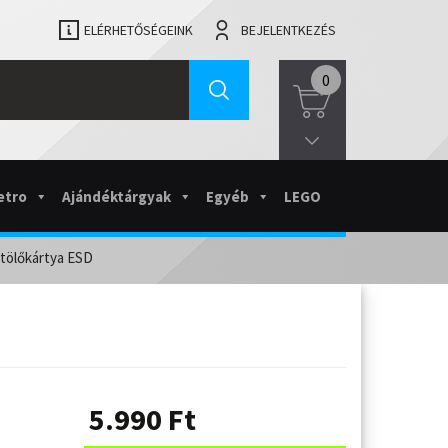
ELÉRHETŐSÉGEINK
BEJELENTKEZÉS
0
etro
Ajándéktárgyak
Egyéb
LEGO
ltölőkártya ESD
5.990
Ft