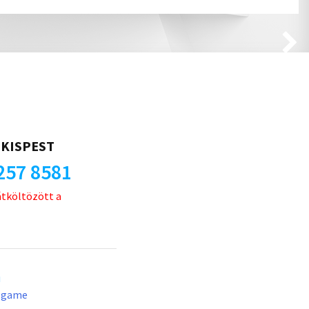
KISPEST
257 8581
átköltözött a
u
lgame