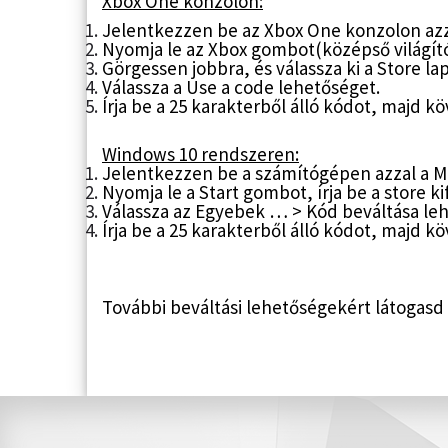
Xbox One konzolon:
Jelentkezzen be az Xbox One konzolon azza
Nyomja le az Xbox gombot(középső világít
Görgessen jobbra, és válassza ki a Store lap
Válassza a Use a code lehetőséget.
Írja be a 25 karakterből álló kódot, majd k
Windows 10 rendszeren:
Jelentkezzen be a számítógépen azzal a Mi
Nyomja le a Start gombot, írja be a store k
Válassza az Egyebek … > Kód beváltása le
Írja be a 25 karakterből álló kódot, majd k
További beváltási lehetőségekért látogas