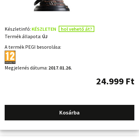
Készletinfó:
KÉSZLETEN
hol vehető át?
Termék állapota:
ÚJ
A termék PEGI besorolása:
Megjelenés dátuma:
2017.01.26.
24.999
Ft
Kosárba