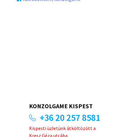
KONZOLGAME KISPEST
+36 20 257 8581
Kispesti üzletünk átköltözött a
Kresz Géza utcába.