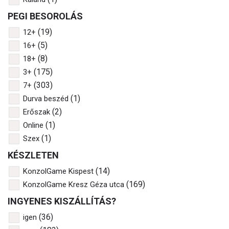
PEGI BESOROLÁS
(19)
12+
(5)
16+
(8)
18+
(175)
3+
(303)
7+
(1)
Durva beszéd
(2)
Erőszak
(1)
Online
(1)
Szex
KÉSZLETEN
(14)
KonzolGame Kispest
(169)
KonzolGame Kresz Géza utca
INGYENES KISZÁLLÍTÁS?
(36)
igen