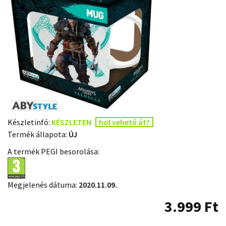
Készletinfó:
KÉSZLETEN
hol vehető át?
Termék állapota:
ÚJ
A termék PEGI besorolása:
Megjelenés dátuma:
2020.11.09.
3.999
Ft