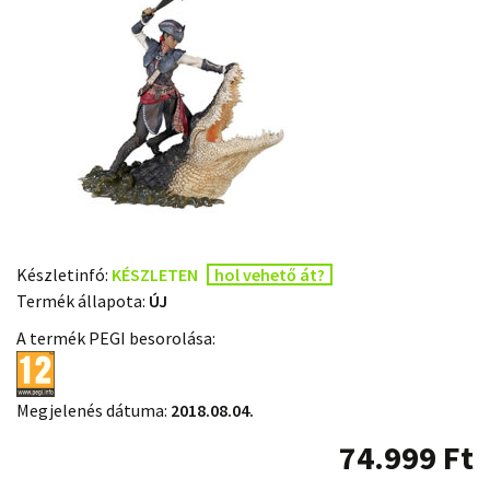
Készletinfó:
KÉSZLETEN
hol vehető át?
Termék állapota:
ÚJ
A termék PEGI besorolása:
Megjelenés dátuma:
2018.08.04.
74.999
Ft