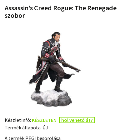
Assassin’s Creed Rogue: The Renegade
szobor
Készletinfó:
KÉSZLETEN
hol vehető át?
Termék állapota:
ÚJ
A termék PEGI besorolása: