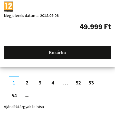
Megjelenés dátuma:
2018.09.06.
49.999
Ft
Kosárba
1
2
3
4
…
52
53
54
→
Ajándéktárgyak leírása