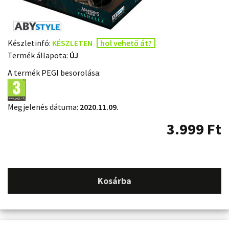
Készletinfó:
KÉSZLETEN
hol vehető át?
Termék állapota:
ÚJ
A termék PEGI besorolása:
Megjelenés dátuma:
2020.11.09.
3.999
Ft
Kosárba