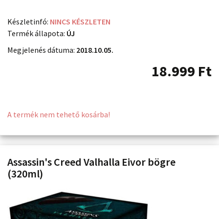
Készletinfó:
NINCS KÉSZLETEN
Termék állapota:
ÚJ
Megjelenés dátuma:
2018.10.05.
18.999
Ft
A termék nem tehető kosárba!
Assassin's Creed Valhalla Eivor bögre
(320ml)