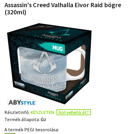
Assassin's Creed Valhalla Eivor Raid bögre
(320ml)
Készletinfó:
KÉSZLETEN
hol vehető át?
Termék állapota:
ÚJ
A termék PEGI besorolása: