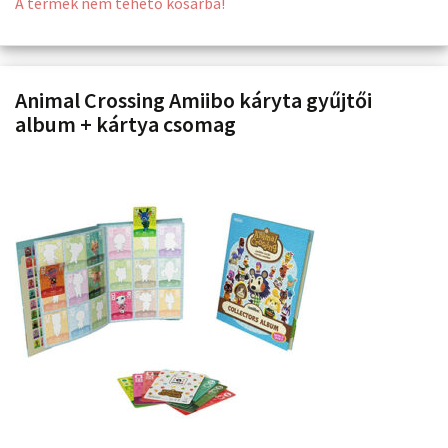
A termék nem tehető kosárba!
Animal Crossing Amiibo káryta gyűjtői
album + kártya csomag