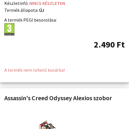
Készletinfó:
NINCS KÉSZLETEN
Termék állapota:
ÚJ
A termék PEGI besorolása:
2.490
Ft
A termék nem tehető kosárba!
Assassin's Creed Odyssey Alexios szobor