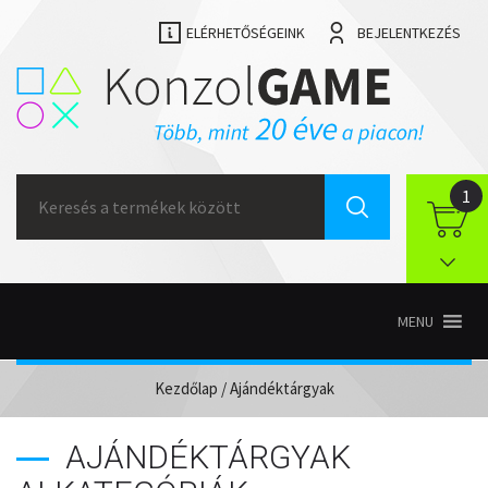
ELÉRHETŐSÉGEINK
BEJELENTKEZÉS
Search
1
for:
MENU
Kezdőlap
/ Ajándéktárgyak
AJÁNDÉKTÁRGYAK