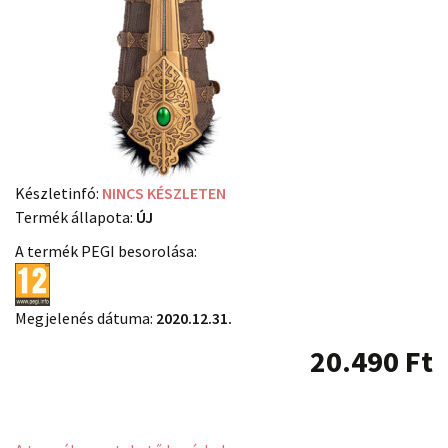
Készletinfó:
NINCS KÉSZLETEN
Termék állapota:
ÚJ
A termék PEGI besorolása:
Megjelenés dátuma:
2020.12.31.
20.490
Ft