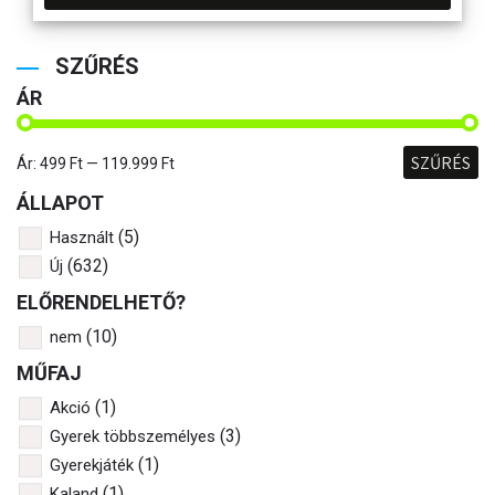
SZŰRÉS
ÁR
SZŰRÉS
Ár:
499 Ft
—
119.999 Ft
ÁLLAPOT
(5)
Használt
(632)
Új
ELŐRENDELHETŐ?
(10)
nem
MŰFAJ
(1)
Akció
(3)
Gyerek többszemélyes
(1)
Gyerekjáték
(1)
Kaland