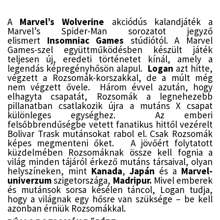
A
Marvel’s Wolverine
akciódús kalandjáték a
Marvel’s Spider-Man sorozatot jegyző
elismert
Insomniac Games
stúdiótól. A Marvel
Games-szel együttműködésben készült játék
teljesen új, eredeti történetet kínál, amely a
legendás képregényhősön alapul.
Logan
azt hitte,
végzett a Rozsomák-korszakkal, de a múlt még
nem végzett ővele. Három évvel azután, hogy
elhagyta csapatát, Rozsomák a legnehezebb
pillanatban csatlakozik újra a mutáns X csapat
különleges egységhez. Az emberi
felsőbbrendűségbe vetett fanatikus hittől vezérelt
Bolivar Trask mutánsokat rabol el. Csak Rozsomák
képes megmenteni őket.
A jövőért folytatott
küzdelmében Rozsomáknak össze kell fognia a
világ minden tájáról érkező mutáns társaival, olyan
helyszíneken, mint
Kanada
,
Japán
és a
Marvel-
univerzum
szigetországa,
Madripur.
Mivel emberek
és mutánsok sorsa késélen táncol, Logan tudja,
hogy a világnak egy hősre van szüksége – be kell
azonban érniük Rozsomákkal.