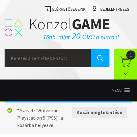
ELÉRHETŐSÉGEINK
BEJELENTKEZÉS
Search
1
for:
MENU
“Marvel’s Wolverine
Kosár megtekintése
Playstation 5 (PS5)” a
kosárba helyezve