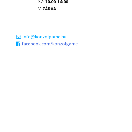
SZ:
10.00-14:00
V:
ZÁRVA
info
konzolgame.hu
facebook.com/konzolgame