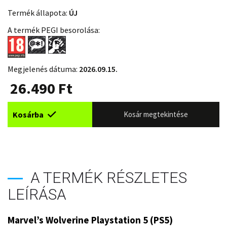
Termék állapota:
ÚJ
A termék PEGI besorolása:
Megjelenés dátuma:
2026.09.15.
26.490
Ft
Kosárba
Kosár megtekintése
A TERMÉK RÉSZLETES
LEÍRÁSA
Marvel’s Wolverine Playstation 5 (PS5)