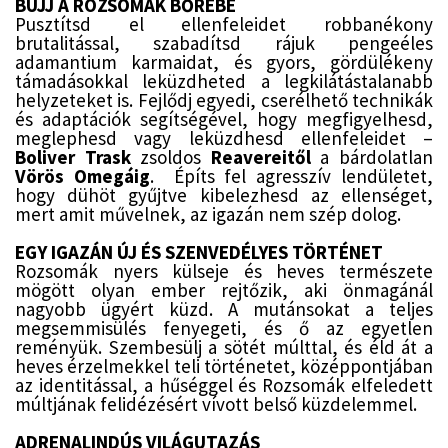
BÚJJ A ROZSOMÁK BŐRÉBE
Pusztítsd el ellenfeleidet robbanékony
brutalitással, szabadítsd rájuk pengeéles
adamantium karmaidat, és gyors, gördülékeny
támadásokkal leküzdheted a legkilátástalanabb
helyzeteket is. Fejlődj egyedi, cserélhető technikák
és adaptációk segítségével, hogy megfigyelhesd,
meglephesd vagy leküzdhesd ellenfeleidet –
Boliver Trask
zsoldos
Reavereitől
a bárdolatlan
Vörös Omegáig
. Építs fel agresszív lendületet,
hogy dühöt gyűjtve kibelezhesd az ellenséget,
mert amit művelnek, az igazán nem szép dolog.
EGY IGAZÁN ÚJ ÉS SZENVEDÉLYES TÖRTÉNET
Rozsomák nyers külseje és heves természete
mögött olyan ember rejtőzik, aki önmagánál
nagyobb ügyért küzd. A mutánsokat a teljes
megsemmisülés fenyegeti, és ő az egyetlen
reményük. Szembesülj a sötét múlttal, és éld át a
heves érzelmekkel teli történetet, középpontjában
az identitással, a hűséggel és Rozsomák elfeledett
múltjának felidézésért vívott belső küzdelemmel.
ADRENALINDÚS VILÁGUTAZÁS