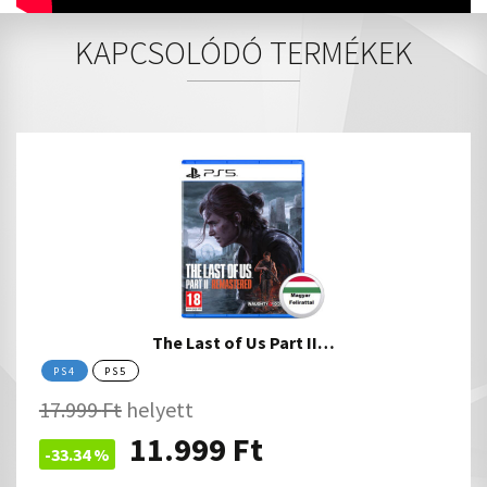
KAPCSOLÓDÓ TERMÉKEK
The Last of Us Part II…
PS4
PS5
17.999
Ft
helyett
11.999
Ft
-33.34 %