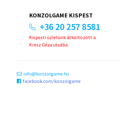
KONZOLGAME KISPEST
+36 20 257 8581
Kispesti üzletünk átköltözött a
Kresz Géza utcába.
info
konzolgame.hu
facebook.com/konzolgame