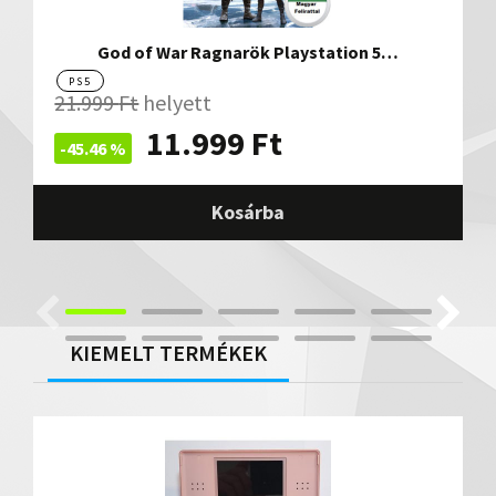
God of War Ragnarök Playstation 5…
PS5
21.999
Ft
helyett
11.999
Ft
-45.46 %
Kosárba
KIEMELT TERMÉKEK