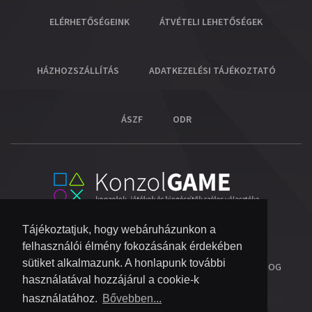
ELÉRHETŐSÉGEINK
ÁTVÉTELI LEHETŐSÉGEK
HÁZHOZSZÁLLÍTÁS
ADATKEZELÉSI TÁJÉKOZTATÓ
ÁSZF
ODR
Tájékoztatjuk, hogy webáruházunkon a
felhasználói élmény fokozásának érdekében
sütiket alkalmazunk. A honlapunk további
© 2026 COPYRIGHT KONZOL VIDEOGAME KFT.
- MINDEN JOG
használatával hozzájárul a cookie-k
FENNTARTVA!
használatához.
Bővebben...