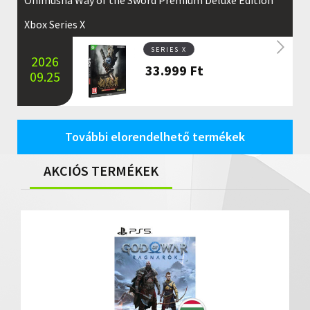
Xbox Series X
SERIES X
2026
33.999
Ft
09.25
További elorendelhető termékek
AKCIÓS TERMÉKEK