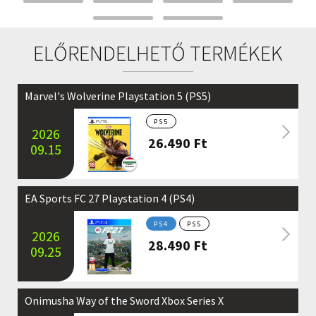
ELŐRENDELHETŐ TERMÉKEK
Marvel's Wolverine Playstation 5 (PS5)
PS5
2026
26.490
Ft
09.15
EA Sports FC 27 Playstation 4 (PS4)
PS4
PS5
2026
28.490
Ft
09.25
Onimusha Way of the Sword Xbox Series X