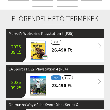
ELŐRENDELHETŐ TERMÉKEK
Marvel's Wolverine Playstation 5 (PS5)
PS5
2026
26.490
Ft
09.15
EA Sports FC 27 Playstation 4 (PS4)
PS4
PS5
2026
28.490
Ft
09.25
Onimusha Way of the Sword Xbox Series X