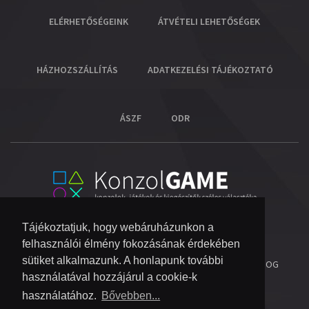
ELÉRHETŐSÉGEINK
ÁTVÉTELI LEHETŐSÉGEK
HÁZHOZSZÁLLÍTÁS
ADATKEZELÉSI TÁJÉKOZTATÓ
ÁSZF
ODR
Tájékoztatjuk, hogy webáruházunkon a
felhasználói élmény fokozásának érdekében
sütiket alkalmazunk. A honlapunk további
© 2026 COPYRIGHT KONZOL VIDEOGAME KFT.
- MINDEN JOG
használatával hozzájárul a cookie-k
FENNTARTVA!
használatához.
Bővebben...