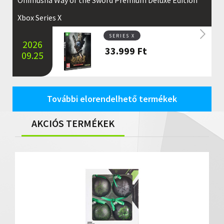
Xbox Series X
SERIES X
2026
33.999
Ft
09.25
További elorendelhető termékek
AKCIÓS TERMÉKEK